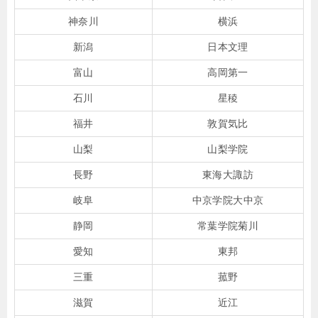
神奈川
横浜
新潟
日本文理
富山
高岡第一
石川
星稜
福井
敦賀気比
山梨
山梨学院
長野
東海大諏訪
岐阜
中京学院大中京
静岡
常葉学院菊川
愛知
東邦
三重
菰野
滋賀
近江