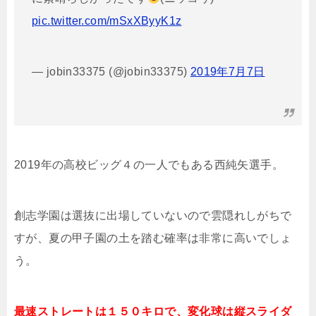
pic.twitter.com/mSxXByyK1z
— jobin33375 (@jobin33375)
2019年7月7日
2019年の高校ビッグ４の一人でもある西純矢選手。
創志学園は選抜に出場していないので雲隠れしがちで
すが、夏の甲子園の土を踏む確率は非常に高いでしょ
う。
最速ストレートは１５０キロで、変化球は縦スライダ