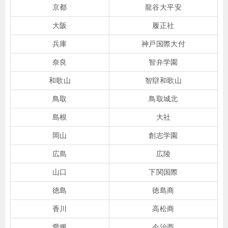
京都
龍谷大平安
大阪
履正社
兵庫
神戸国際大付
奈良
智弁学園
和歌山
智辯和歌山
鳥取
鳥取城北
島根
大社
岡山
創志学園
広島
広陵
山口
下関国際
徳島
徳島商
香川
高松商
愛媛
今治西