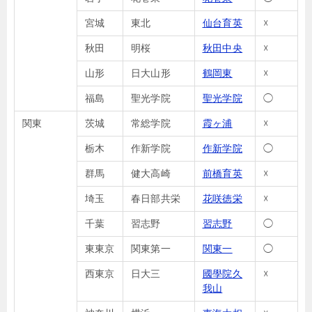
宮城
東北
仙台育英
☓
秋田
明桜
秋田中央
☓
山形
日大山形
鶴岡東
☓
福島
聖光学院
聖光学院
◯
関東
茨城
常総学院
霞ヶ浦
☓
栃木
作新学院
作新学院
◯
群馬
健大高崎
前橋育英
☓
埼玉
春日部共栄
花咲徳栄
☓
千葉
習志野
習志野
◯
東東京
関東第一
関東一
◯
西東京
日大三
國學院久
☓
我山