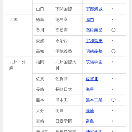
山口
下関国際
宇部鴻城
☓
四国
徳島
徳島商
鳴門
☓
香川
高松商
高松商業
◯
愛媛
今治西
宇和島東
☓
高知
明徳義塾
明徳義塾
◯
九州・沖
福岡
九州国際大
筑陽学園
☓
縄
付
佐賀
佐賀商
佐賀北
☓
長崎
長崎日大
海星
☓
熊本
熊本工
熊本工業
◯
大分
明豊
藤蔭
☓
宮崎
日章学園
富島
☓
鹿児島
鹿児島実業
神村学園
☓