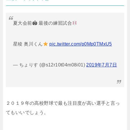
夏大会前🏟 最後の練習試合
星稜 奥川くん
pic.twitter.com/p0Mp0TMxU5
— ちょりす (@s12r10t04m08i01)
2019年7月7日
２０１９年の高校野球で最も注目度が高い選手と言っ
てもいいでしょう。