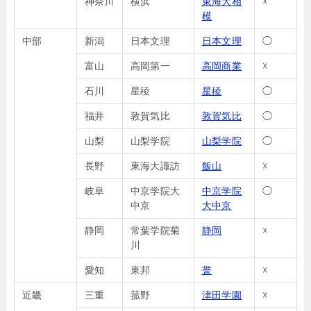
神奈川
横浜
東海大相
☓
模
中部
新潟
日本文理
日本文理
◯
富山
高岡第一
高岡商業
☓
石川
星稜
星稜
◯
福井
敦賀気比
敦賀気比
◯
山梨
山梨学院
山梨学院
◯
長野
東海大諏訪
飯山
☓
岐阜
中京学院大
中京学院
◯
中京
大中京
静岡
常葉学院菊
静岡
☓
川
愛知
東邦
誉
☓
近畿
三重
菰野
津田学園
☓