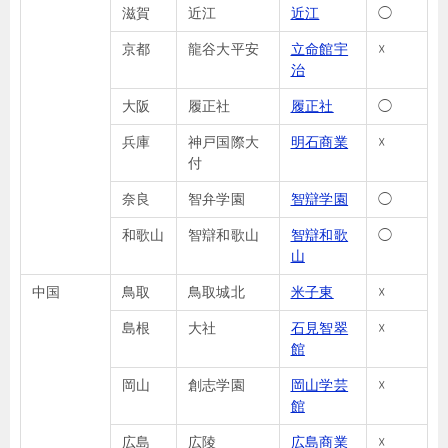
滋賀
近江
近江
◯
京都
龍谷大平安
立命館宇
☓
治
大阪
履正社
履正社
◯
兵庫
神戸国際大
明石商業
☓
付
奈良
智弁学園
智辯学園
◯
和歌山
智辯和歌山
智辯和歌
◯
山
中国
鳥取
鳥取城北
米子東
☓
島根
大社
石見智翠
☓
館
岡山
創志学園
岡山学芸
☓
館
広島
広陵
広島商業
☓