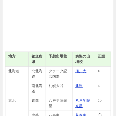
地方
都道府
予想出場校
実際の出
正誤
県
場校
北海道
北北海
クラーク記
旭川大
☓
道
念国際
南北海
札幌大谷
北照
☓
道
東北
青森
八戸学院光
八戸学院
◯
星
光星
岩手
花巻東
花巻東
◯