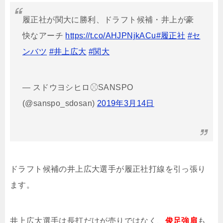
履正社が関大に勝利、ドラフト候補・井上が豪
快なアーチ
https://t.co/AHJPNjkACu
#履正社
#セ
ンバツ
#井上広大
#関大
— スドウヨシヒロ⚾︎SANSPO
(@sanspo_sdosan)
2019年3月14日
ドラフト候補の井上広大選手が履正社打線を引っ張り
ます。
井上広大選手は長打だけが売りではなく、
俊足強肩
も