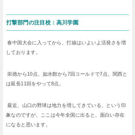
打撃部門の注目校：高川学園
春中国大会に入ってから、打線はいよいよ活発さを増
しております。
崇徳から
10
点、如水館から
7
回コールドで
7
点、関西と
は延長
11
回をやって
8
点。
最近、山口の野球は地力を増してきている、という印
象なのですが、ここは今年全国に出ると、面白い存在
になると思います。