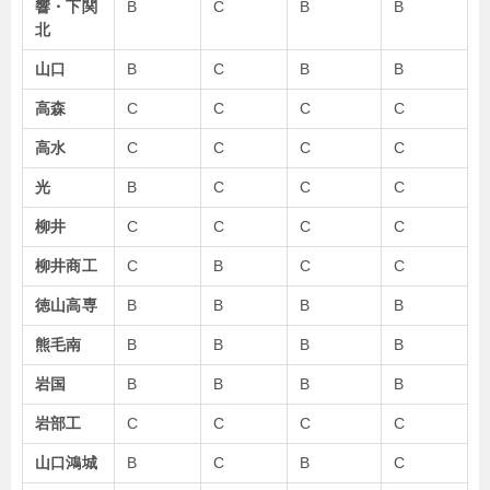
響・下関
B
C
B
B
北
山口
B
C
B
B
高森
C
C
C
C
高水
C
C
C
C
光
B
C
C
C
柳井
C
C
C
C
柳井商工
C
B
C
C
徳山高専
B
B
B
B
熊毛南
B
B
B
B
岩国
B
B
B
B
岩部工
C
C
C
C
山口鴻城
B
C
B
C