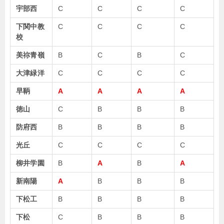
宇部西
C
C
C
C
下関中教
C
C
C
C
校
美祢青嶺
B
C
B
C
大津緑洋
C
C
C
C
早鞆
A
A
A
A
徳山
C
B
B
B
防府西
B
B
B
B
光丘
C
C
C
C
柳井学園
B
A
B
A
新南陽
A
B
B
B
下松工
B
B
B
B
下松
C
B
B
B