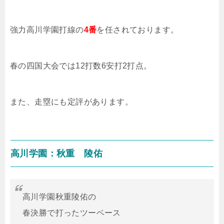
強力高川学園打線の
4番
を任されております。
春の四国大会では
12
打数
6
安打
2
打点。
また、走塁にも定評があります。
高川学園：秋重 陵佑
高川学園秋重陵佑の
春決勝で打ったツーベース