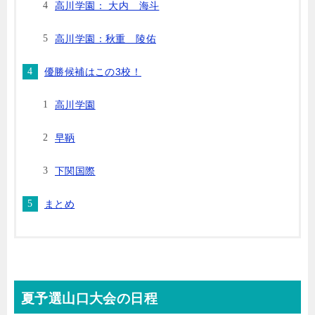
高川学園： 大内 海斗
高川学園：秋重 陵佑
優勝候補はこの3校！
高川学園
早鞆
下関国際
まとめ
夏予選山口大会の日程