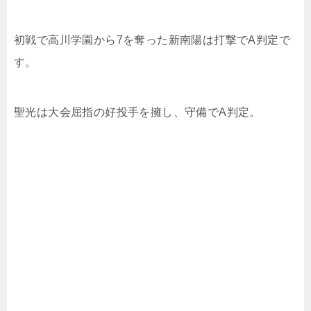
初戦で高川学園から
7
を奪った新南陽は打撃で
A
判定で
す。
聖光は大会屈指の好投手を擁し、守備で
A
判定。