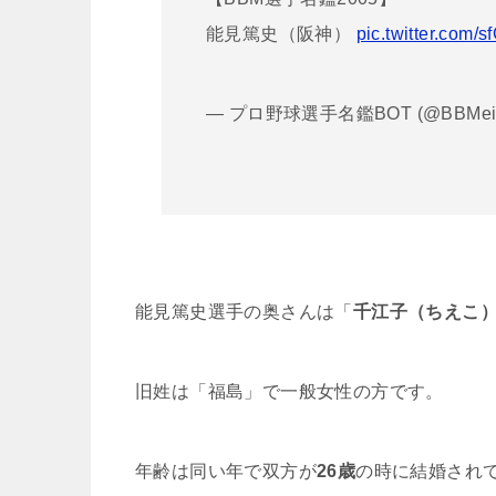
能見篤史（阪神）
pic.twitter.com/
— プロ野球選手名鑑BOT (@BBMeik
能見篤史選手の奥さんは「
千江子（ちえこ
旧姓は「福島」で一般女性の方です。
年齢は同い年で双方が
26歳
の時に結婚され