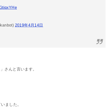
sfGtiqxYHe
anbot)
2019年4月14日
）
」さんと言います。
ていました。