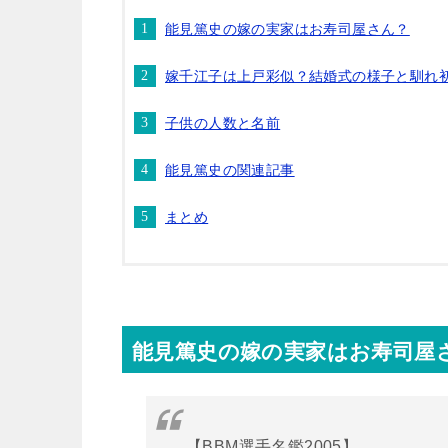
能見篤史の嫁の実家はお寿司屋さん？
嫁千江子は上戸彩似？結婚式の様子と馴れ
子供の人数と名前
能見篤史の関連記事
まとめ
能見篤史の嫁の実家はお寿司屋
【BBM選手名鑑2005】