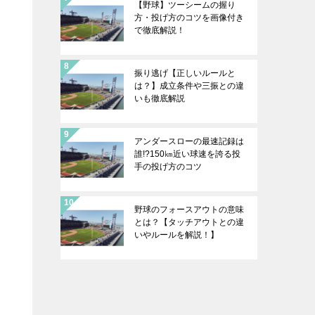
【野球】ツーシームの握り
方・投げ方のコツを画像付き
で徹底解説！
振り逃げ【正しいルールと
は？】成立条件や三振との違
いも徹底解説
アンダースローの最速記録は
誰!?150㎞近い球速を誇る投
手の投げ方のコツ
野球のフォースアウトの意味
とは？【タッチアウトとの違
いやルールを解説！】