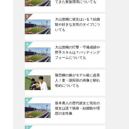
てきた家族環境についても
大山悠輔に彼女はいる？結婚
観や好きな女性のタイプにつ
いても
大山悠輔の打撃・守備成績や
野手スキルは？バッティング
フォームについても
陽岱鋼の嫁がモデル級に超美
人！妻・謝宛容の画像と馴れ
初めについても
坂本勇人の歴代彼女と現在の
彼女は誰？独身・結婚観や理
想の女性像