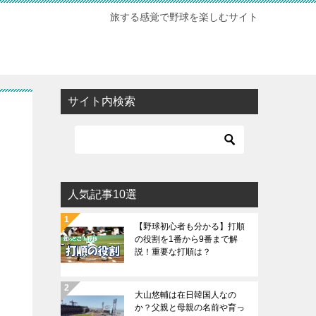
旅する感覚で野球を楽しむサイト
サイト内検索
人気記事10選
【野球初心者も分かる】打順
の役割を1番から9番まで解
説！重要な打順は？
大山悠輔は在日韓国人なの
か？父親と母親の名前や育っ