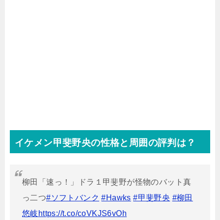
イケメン甲斐野央の性格と周囲の評判は？
柳田「速っ！」ドラ１甲斐野が怪物のバット真
っ二つ
#ソフトバンク
#Hawks
#甲斐野央
#柳田
悠岐
https://t.co/coVKJS6vOh