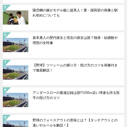
陽岱鋼の嫁がモデル級に超美人！妻・謝宛容の画像と馴
れ初めについても
坂本勇人の歴代彼女と現在の彼女は誰？独身・結婚観や
理想の女性像
【野球】ツーシームの握り方・投げ方のコツを画像付き
で徹底解説！
アンダースローの最速記録は誰!?150㎞近い球速を誇る投
手の投げ方のコツ
野球のフォースアウトの意味とは？【タッチアウトとの
違いやルールを解説！】