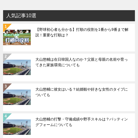
人気記事10選
【野球初心者も分かる】打順の役割を1番から9番まで解
説！重要な打順は？
大山悠輔は在日韓国人なのか？父親と母親の名前や育っ
てきた家族環境についても
大山悠輔に彼女はいる？結婚観や好きな女性のタイプに
ついても
大山悠輔の打撃・守備成績や野手スキルは？バッティン
グフォームについても