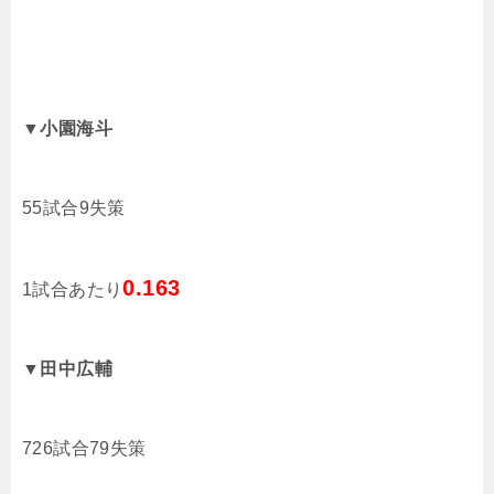
▼小園海斗
55試合9失策
0.163
1試合あたり
▼田中広輔
726試合79失策