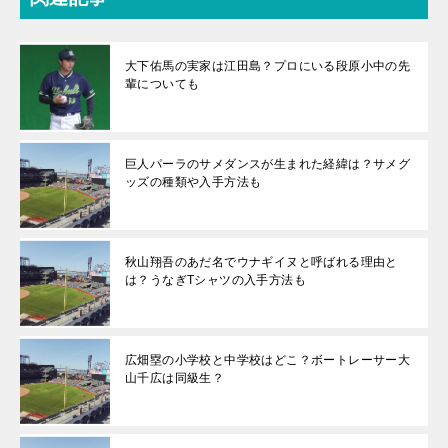
大下佑馬の実家は江田島？プロにいる段原小中の先
輩についても
巨人パーラのサメダンスが生まれた経緯は？サメグ
ッズの種類や入手方法も
秋山翔吾のあだ名でウナギイヌと呼ばれる理由と
は？うなぎTシャツの入手方法も
広畑塁の小学校と中学校はどこ？ボートレーサー大
山千広は同級生？