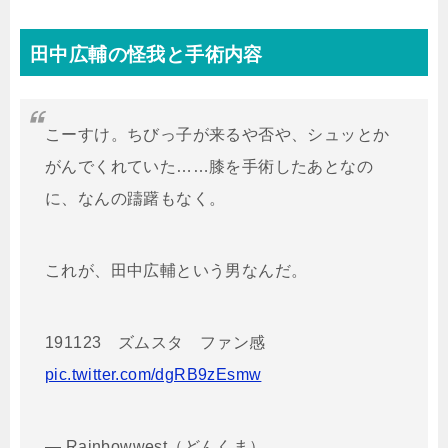
田中広輔の怪我と手術内容
こーすけ。ちびっ子が来るや否や、シュッとか
がんでくれていた……膝を手術したあとなの
に、なんの躊躇もなく。
これが、田中広輔という男なんだ。
191123 ズムスタ ファン感
pic.twitter.com/dgRB9zEsmw
— Rainbowwest（どんくま）