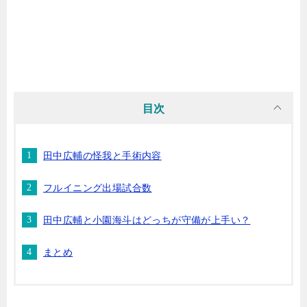
目次
田中広輔の怪我と手術内容
フルイニング出場試合数
田中広輔と小園海斗はどっちが守備が上手い？
まとめ