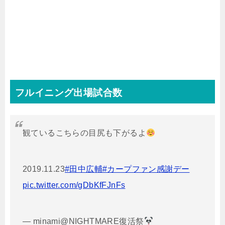
フルイニング出場試合数
観ているこちらの目尻も下がるよ
2019.11.23
#田中広輔
#カープファン感謝デー
pic.twitter.com/gDbKfFJnFs
— minami@NIGHTMARE復活祭