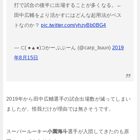
打で試合の後半に出場することが多くなる。←
田中広輔をより活かすにはどんな起用法がベス
トなのか？
pic.twitter.com/yhzyBb0BG4
— ⊂( ●▲●)⊃かーぷぶーん (@carp_buun)
2019
年8月15日
2019年から田中広輔選手の試合出場数が減ってしまい
ましたが、怪我だけが理由では無さそうです。
スーパールーキー
小園海斗
選手が入団してきたのも原