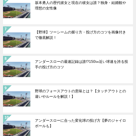
坂本勇人の歴代彼女と現在の彼女は誰？独身・結婚観や
理想の女性像
【野球】ツーシームの握り方・投げ方のコツを画像付き
で徹底解説！
アンダースローの最速記録は誰!?150㎞近い球速を誇る投
手の投げ方のコツ
野球のフォースアウトの意味とは？【タッチアウトとの
違いやルールを解説！】
アンダースローに合った変化球の投げ方【夢のジャイロ
ボールも】