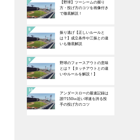
【野球】ツーシームの握り
方・投げ方のコツを画像付き
で徹底解説！
振り逃げ【正しいルールと
は？】成立条件や三振との違
いも徹底解説
野球のフォースアウトの意味
とは？【タッチアウトとの違
いやルールを解説！】
アンダースローの最速記録は
誰!?150㎞近い球速を誇る投
手の投げ方のコツ