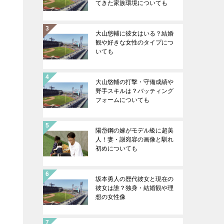
てきた家族環境についても
大山悠輔に彼女はいる？結婚
観や好きな女性のタイプにつ
いても
大山悠輔の打撃・守備成績や
野手スキルは？バッティング
フォームについても
陽岱鋼の嫁がモデル級に超美
人！妻・謝宛容の画像と馴れ
初めについても
坂本勇人の歴代彼女と現在の
彼女は誰？独身・結婚観や理
想の女性像