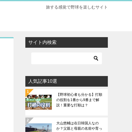
旅する感覚で野球を楽しむサイト
サイト内検索
人気記事10選
【野球初心者も分かる】打順
の役割を1番から9番まで解
説！重要な打順は？
大山悠輔は在日韓国人なの
か？父親と母親の名前や育っ