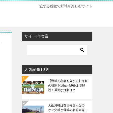
旅する感覚で野球を楽しむサイト
サイト内検索
い
人気記事10選
【野球初心者も分かる】打順
の役割を1番から9番まで解
説！重要な打順は？
大山悠輔は在日韓国人なの
か？父親と母親の名前や育っ