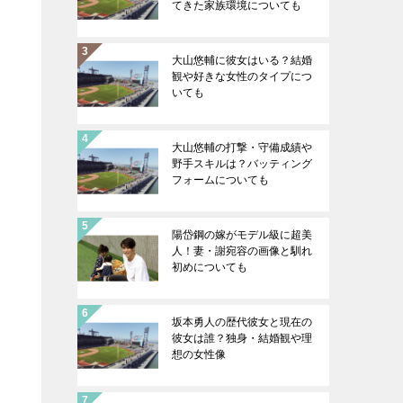
てきた家族環境についても
大山悠輔に彼女はいる？結婚
観や好きな女性のタイプにつ
いても
大山悠輔の打撃・守備成績や
野手スキルは？バッティング
フォームについても
陽岱鋼の嫁がモデル級に超美
人！妻・謝宛容の画像と馴れ
初めについても
坂本勇人の歴代彼女と現在の
彼女は誰？独身・結婚観や理
想の女性像