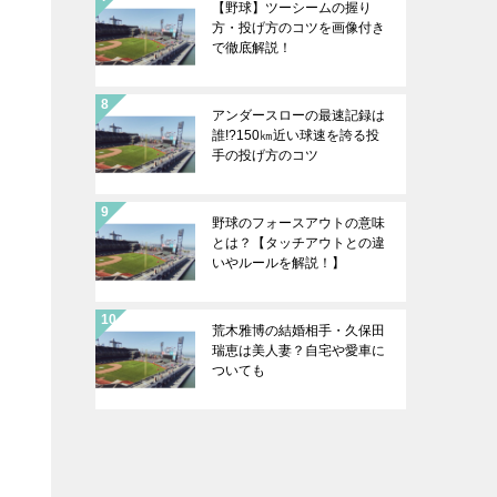
【野球】ツーシームの握り
方・投げ方のコツを画像付き
で徹底解説！
アンダースローの最速記録は
誰!?150㎞近い球速を誇る投
手の投げ方のコツ
野球のフォースアウトの意味
とは？【タッチアウトとの違
いやルールを解説！】
荒木雅博の結婚相手・久保田
瑞恵は美人妻？自宅や愛車に
ついても