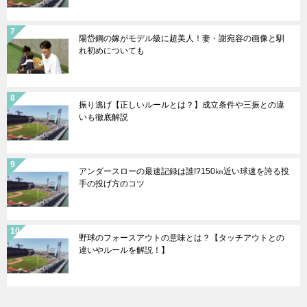
陽岱鋼の嫁がモデル級に超美人！妻・謝宛容の画像と馴
れ初めについても
振り逃げ【正しいルールとは？】成立条件や三振との違
いも徹底解説
アンダースローの最速記録は誰!?150㎞近い球速を誇る投
手の投げ方のコツ
野球のフォースアウトの意味とは？【タッチアウトとの
違いやルールを解説！】