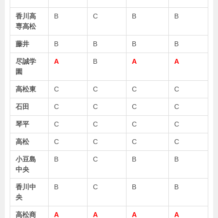
香川高
B
C
B
B
専高松
藤井
B
B
B
B
尽誠学
A
B
A
A
園
高松東
C
C
C
C
石田
C
C
C
C
琴平
C
C
C
C
高松
C
C
C
C
小豆島
B
C
B
B
中央
香川中
B
C
B
B
央
高松商
A
A
A
A