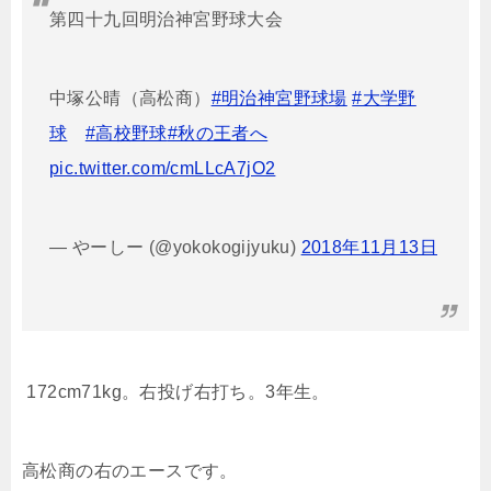
第四十九回明治神宮野球大会
中塚公晴（高松商）
#明治神宮野球場
#大学野
球
#高校野球
#秋の王者へ
pic.twitter.com/cmLLcA7jO2
— やーしー (@yokokogijyuku)
2018年11月13日
172cm71kg
。右投げ右打ち。
3
年生。
高松商の右のエースです。