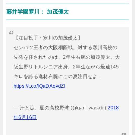
藤井学園寒川： 加茂優太
【注目投手・寒川の加茂優太】
センバツ王者の大阪桐蔭戦。対する寒川高校の
先発を任されたのは、2年生右腕の加茂優太。大
阪生野リトルシニア出身。2年生ながら最速145
キロを誇る逸材右腕にこの夏注目せよ！
https://t.co/lQaDAovdZl
— 汗と涙。夏の高校野球 (@gari_wasabi)
2018
年6月16日