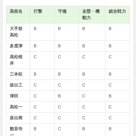
高校名
打撃
守備
走塁・機
総合戦力
動力
大手前
B
B
B
B
高松
多度津
B
B
B
B
高松桜
C
C
C
C
井
三本松
B
B
B
B
坂出工
C
C
C
C
津田
C
B
C
B
高松一
C
C
C
C
坂出商
C
C
C
C
観音寺
B
C
B
B
一