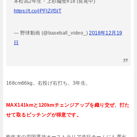
本松高2年生・上杉綸聖#18 (長尾中)
https://t.co/jPFIZjfStT
— 野球動画 (@baseball_video_)
2018年12月19
日
168cm66kg
。右投げ右打ち。
3
年生。
MAX141kmと120kmチェンジアップを織り交ぜ、打た
せて取るピッチングが得意です。
昨年末の四国選抜オーストラリア遠征チームにも選出