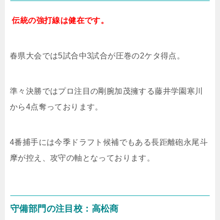
伝統の強打線は健在です。
春県大会では
5
試合中
3
試合が圧巻の
2
ケタ得点。
準々決勝ではプロ注目の剛腕加茂擁する藤井学園寒川
から
4
点奪っております。
4
番捕手には今季ドラフト候補でもある長距離砲永尾斗
摩が控え、攻守の軸となっております。
守備部門の注目校：高松商