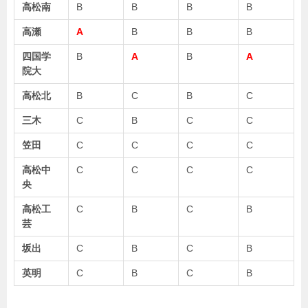
高松南
B
B
B
B
高瀬
A
B
B
B
四国学
B
A
B
A
院大
高松北
B
C
B
C
三木
C
B
C
C
笠田
C
C
C
C
高松中
C
C
C
C
央
高松工
C
B
C
B
芸
坂出
C
B
C
B
英明
C
B
C
B