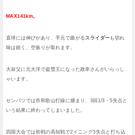
MAX141km。
直球には伸びがあり、手元で曲がる
スライダー
も切れ
味は鋭く、空振りが取れます。
大叔父に元大洋で盗塁王になった政幸さんがいらっし
ゃいます。
センバツでは市和歌山打線に捕まり、
3
回
1/3
・
5
失点と
いう結果に終わってしまいました。
四国大会では初戦の高知戦で
2
イニング
3
失点と打ち込