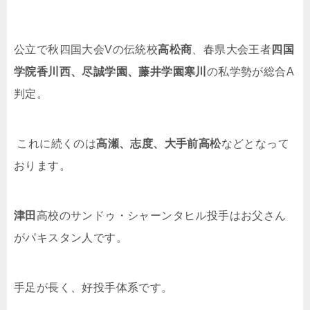
公立で秋四国大会
V
の伝統校
高松商
、春県大会王者
四国
学院香川西、尽誠学園、藤井学園寒川
の私学勢が総合
A
判定。
これに続くのは
高瀬、志度、大手前高松
などとなって
おります。
津田
高校のサンドゥ・シャーンタヒル投手はお父さん
がパキスタン人です。
手足が長く、好投手体系です。