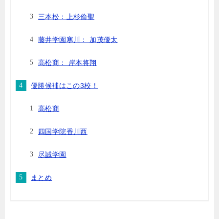
三本松：上杉倫聖
藤井学園寒川： 加茂優太
高松商： 岸本将翔
優勝候補はこの3校！
高松商
四国学院香川西
尽誠学園
まとめ