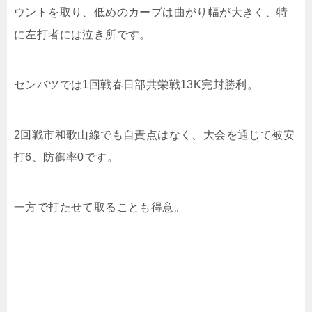
ウントを取り、低めのカーブは曲がり幅が大きく、特
に左打者には泣き所です。
センバツでは
1
回戦春日部共栄戦
13K
完封勝利。
2
回戦市和歌山線でも自責点はなく、大会を通じて被安
打
6
、防御率
0
です。
一方で打たせて取ることも得意。