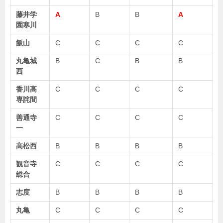
藤井学
A
B
B
A
園寒川
飯山
C
C
C
C
丸亀城
B
C
B
B
西
香川高
C
C
C
C
専詫間
善通寺
C
C
C
C
一
高松西
B
B
B
B
観音寺
C
C
C
C
総合
志度
B
B
B
B
丸亀
C
C
C
C