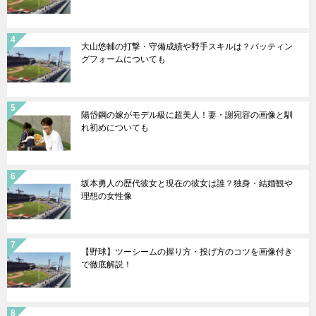
大山悠輔の打撃・守備成績や野手スキルは？バッティン
グフォームについても
陽岱鋼の嫁がモデル級に超美人！妻・謝宛容の画像と馴
れ初めについても
坂本勇人の歴代彼女と現在の彼女は誰？独身・結婚観や
理想の女性像
【野球】ツーシームの握り方・投げ方のコツを画像付き
で徹底解説！