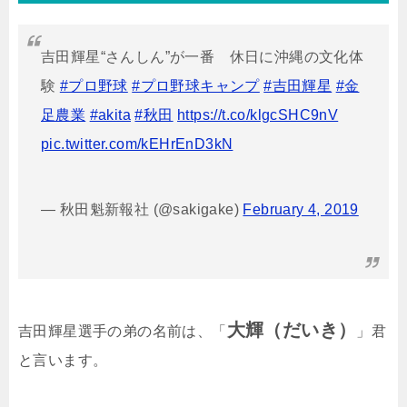
吉田輝星“さんしん”が一番 休日に沖縄の文化体
験
#プロ野球
#プロ野球キャンプ
#吉田輝星
#金
足農業
#akita
#秋田
https://t.co/klgcSHC9nV
pic.twitter.com/kEHrEnD3kN
— 秋田魁新報社 (@sakigake)
February 4, 2019
大輝（だいき）
吉田輝星選手の弟の名前は、「
」君
と言います。