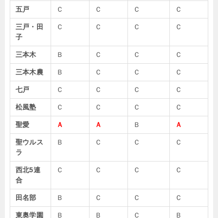
五戸
Ｃ
Ｃ
Ｃ
Ｃ
三戸・田
Ｃ
Ｃ
Ｃ
Ｃ
子
三本木
Ｂ
Ｃ
Ｃ
Ｃ
三本木農
Ｂ
Ｃ
Ｃ
Ｃ
七戸
Ｃ
Ｃ
Ｃ
Ｃ
松風塾
Ｃ
Ｃ
Ｃ
Ｃ
聖愛
Ａ
Ａ
Ｂ
Ａ
聖ウルス
Ｂ
Ｃ
Ｃ
Ｃ
ラ
西北5連
Ｃ
Ｃ
Ｃ
Ｃ
合
田名部
Ｂ
Ｃ
Ｃ
Ｃ
東奥学園
Ｂ
Ｂ
Ｃ
Ｂ