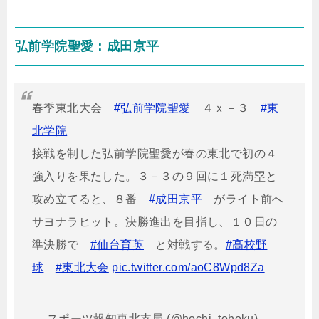
弘前学院聖愛：成田京平
春季東北大会
#弘前学院聖愛
４ｘ－３
#東
北学院
接戦を制した弘前学院聖愛が春の東北で初の４
強入りを果たした。３－３の９回に１死満塁と
攻め立てると、８番
#成田京平
がライト前へ
サヨナラヒット。決勝進出を目指し、１０日の
準決勝で
#仙台育英
と対戦する。
#高校野
球
#東北大会
pic.twitter.com/aoC8Wpd8Za
— スポーツ報知東北支局 (@hochi_tohoku)