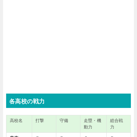
各高校の戦力
高校名
打撃
守備
走塁・機
総合戦
動力
力