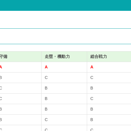
守
備
走塁・機動
力
総合戦
力
A
A
A
B
C
C
C
B
B
C
B
C
B
B
B
B
C
B
C
C
C