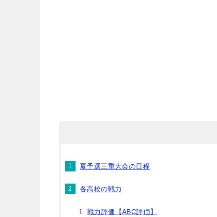
夏予選三重大会の日程
各高校の戦力
戦力評価【ABC評価】