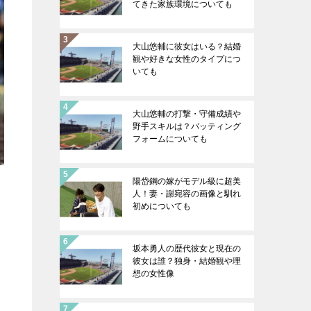
てきた家族環境についても
大山悠輔に彼女はいる？結婚
観や好きな女性のタイプにつ
いても
大山悠輔の打撃・守備成績や
野手スキルは？バッティング
フォームについても
陽岱鋼の嫁がモデル級に超美
人！妻・謝宛容の画像と馴れ
初めについても
坂本勇人の歴代彼女と現在の
彼女は誰？独身・結婚観や理
想の女性像