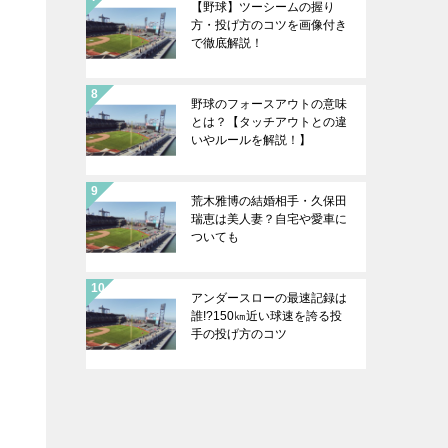
【野球】ツーシームの握り
方・投げ方のコツを画像付き
で徹底解説！
野球のフォースアウトの意味
とは？【タッチアウトとの違
いやルールを解説！】
荒木雅博の結婚相手・久保田
瑞恵は美人妻？自宅や愛車に
ついても
アンダースローの最速記録は
誰!?150㎞近い球速を誇る投
手の投げ方のコツ