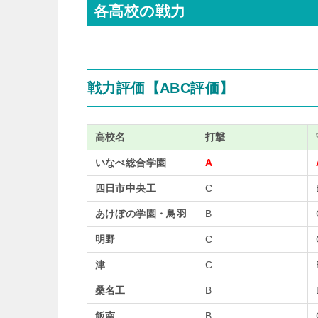
各高校の戦力
戦力評価【
ABC
評価】
高校
名
打
撃
いなべ総合学
園
A
四日市中央
工
C
あけぼの学園・鳥
羽
B
明
野
C
津
C
桑名
工
B
飯
南
B