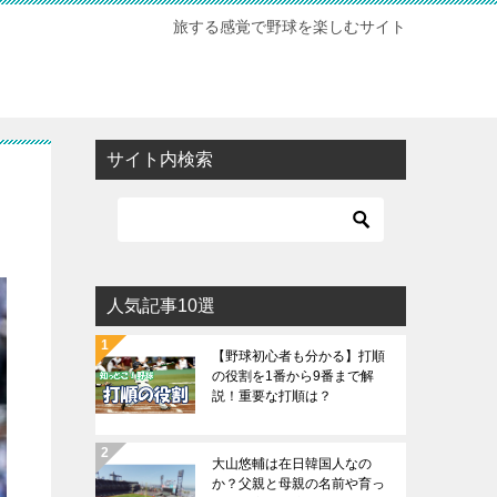
旅する感覚で野球を楽しむサイト
サイト内検索
人気記事10選
【野球初心者も分かる】打順
の役割を1番から9番まで解
説！重要な打順は？
大山悠輔は在日韓国人なの
か？父親と母親の名前や育っ