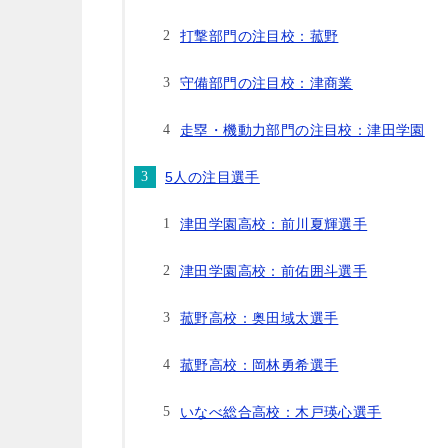
打撃部門の注目校：菰野
守備部門の注目校：津商業
走塁・機動力部門の注目校：津田学園
5人の注目選手
津田学園高校：前川夏輝選手
津田学園高校：前佑囲斗選手
菰野高校：奥田域太選手
菰野高校：岡林勇希選手
いなべ総合高校：木戸瑛心選手