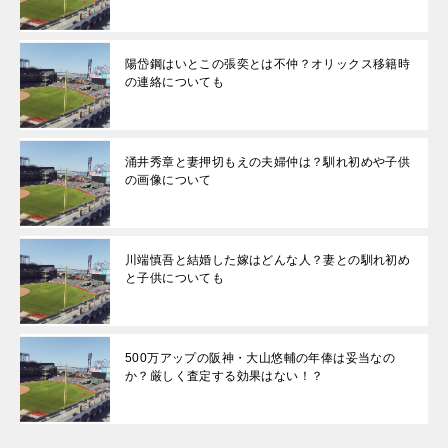
陽岱鋼はいとこの張奕とは不仲？オリックス移籍時
の連絡についても
涌井秀章と妻押切もえの夫婦仲は？馴れ初めや子供
の画像について
川端慎吾と結婚した嫁はどんな人？妻との馴れ初め
と子供についても
500万アップの阪神・大山悠輔の年俸は妥当なの
か？厳しく査定する効果はない！？