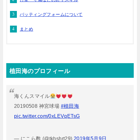
バッティングフォームについて
まとめ
植田海のプロフィール
海くんスマイル
20190508 神宮球場
#植田海
pic.twitter.com/0xLEVqETsG
— にこら酢 (@tkhshrt29)
2019年5月9日