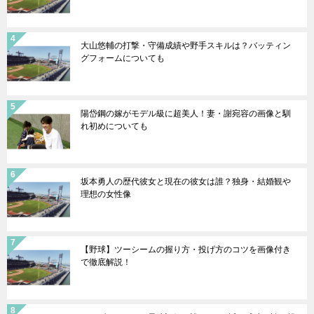
大山悠輔の打撃・守備成績や野手スキルは？バッティン
グフォームについても
陽岱鋼の嫁がモデル級に超美人！妻・謝宛容の画像と馴
れ初めについても
坂本勇人の歴代彼女と現在の彼女は誰？独身・結婚観や
理想の女性像
【野球】ツーシームの握り方・投げ方のコツを画像付き
で徹底解説！