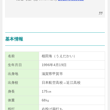
基本情報
名前
植田海（うえだかい）
生年月日
1996年4月19日
出身地
滋賀県甲賀市
出身校
日本航空高校→近江高校
身長
175㎝
体重
68㎏
投打
右投げ両打ち