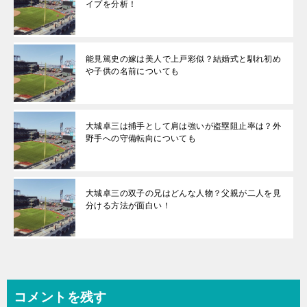
イプを分析！
能見篤史の嫁は美人で上戸彩似？結婚式と馴れ初め
や子供の名前についても
大城卓三は捕手として肩は強いが盗塁阻止率は？外
野手への守備転向についても
大城卓三の双子の兄はどんな人物？父親が二人を見
分ける方法が面白い！
コメントを残す