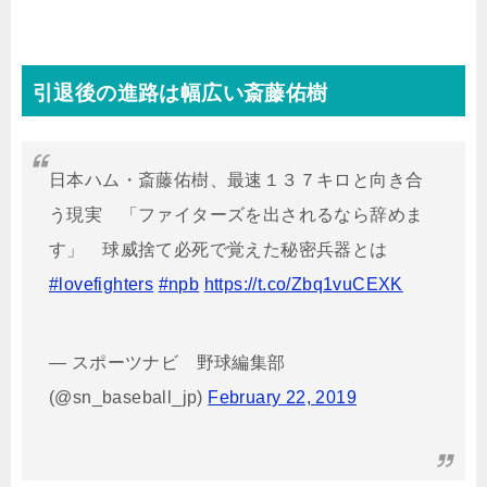
引退後の進路は幅広い斎藤佑樹
日本ハム・斎藤佑樹、最速１３７キロと向き合
う現実 「ファイターズを出されるなら辞めま
す」 球威捨て必死で覚えた秘密兵器とは
#lovefighters
#npb
https://t.co/Zbq1vuCEXK
— スポーツナビ 野球編集部
(@sn_baseball_jp)
February 22, 2019