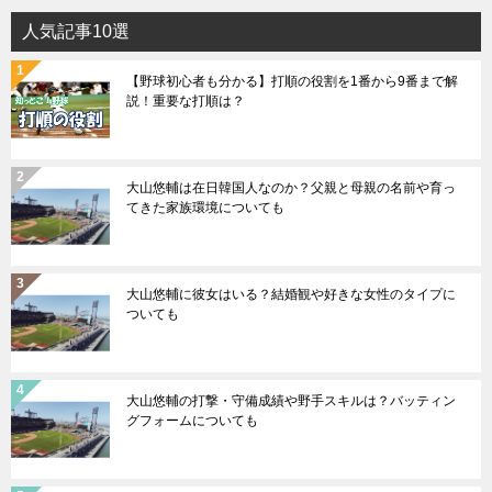
人気記事10選
【野球初心者も分かる】打順の役割を1番から9番まで解
説！重要な打順は？
大山悠輔は在日韓国人なのか？父親と母親の名前や育っ
てきた家族環境についても
大山悠輔に彼女はいる？結婚観や好きな女性のタイプに
ついても
大山悠輔の打撃・守備成績や野手スキルは？バッティン
グフォームについても