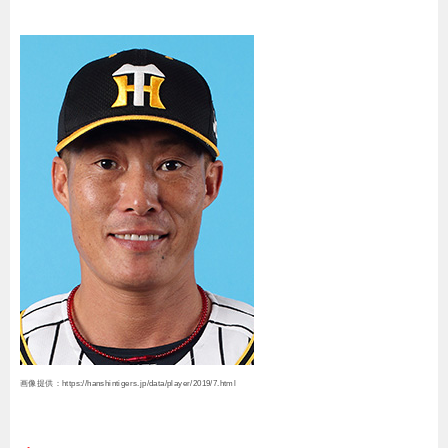
画像提供：https://hanshintigers.jp/data/player/2019/7.html