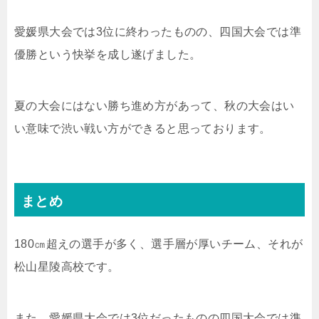
愛媛県大会では3位に終わったものの、四国大会では準
優勝という快挙を成し遂げました。
夏の大会にはない勝ち進め方があって、秋の大会はい
い意味で渋い戦い方ができると思っております。
まとめ
180㎝超えの選手が多く、選手層が厚いチーム、それが
松山星陵高校です。
また、愛媛県大会では3位だったものの四国大会では準