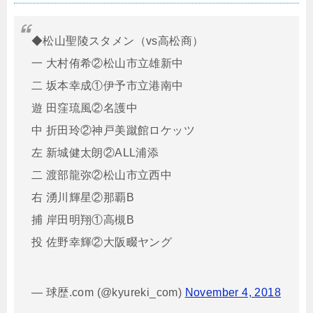
◆松山聖陵スタメン（vs高松商）
一 大村侑希②松山市立雄新中
二 坂本幸成①伊予市立港南中
遊 田窪琉風②名護中
中 折田玲②神戸美蹴館ロケッツ
左 新城健太朗②ALL浦添
二 渡部龍弥②松山市立西中
右 湧川輝星②那覇B
捕 岸田明翔①高槻B
投 佐野幸輝②大阪畷ヤング
— 球歴.com (@kyureki_com)
November 4, 2018