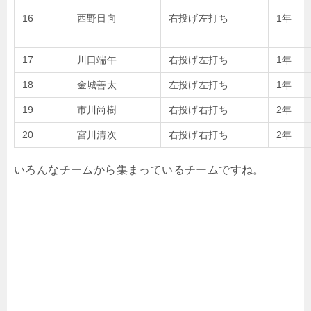
16
西野日向
右投げ左打ち
1年
17
川口端午
右投げ左打ち
1年
18
金城善太
左投げ左打ち
1年
19
市川尚樹
右投げ右打ち
2年
20
宮川清次
右投げ右打ち
2年
いろんなチームから集まっているチームですね。