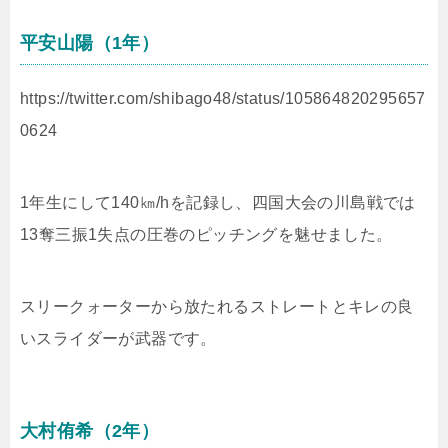
平安山陽（1年）
https://twitter.com/shibago48/status/105864820295657
0624
1年生にして140㎞/hを記録し、四国大会の川島戦では
13奪三振1失点の圧巻のピッチングを魅せました。
スリークォーターから放たれるストレートとキレの良
いスライダーが武器です。
大村侑希（2年）