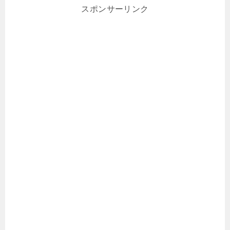
スポンサーリンク