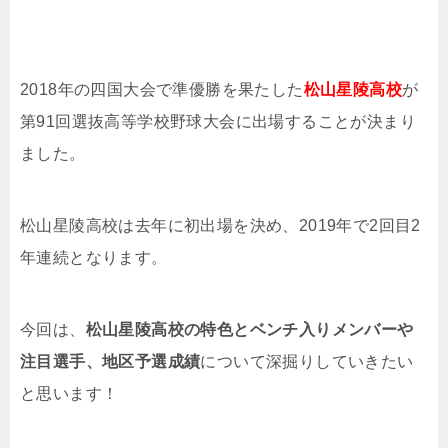
2018年の四国大会で準優勝を果たした
松山星陵高校
が
第91回選抜高等学校野球大会に出場することが決まり
ました。
松山星陵高校は去年に初出場を決め、2019年で2回目2
年連続となります。
今回は、
松山星陵高校の特色とベンチ入りメンバーや
注目選手、地区予選成績
について深掘りしていきたい
と思います！