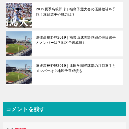
2019夏季高校野球｜福島予選大会の優勝候補を予
想！注目選手や戦力は？
選抜高校野球2019｜福知山成美野球部の注目選手
とメンバーは？地区予選成績も
選抜高校野球2019｜津田学園野球部の注目選手と
メンバーは？地区予選成績も
コメントを残す