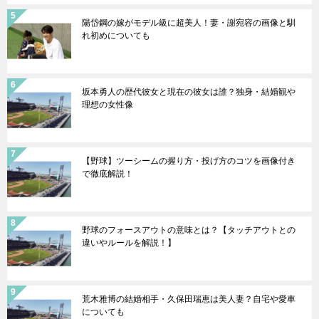
陽岱鋼の嫁がモデル級に超美人！妻・謝宛容の画像と馴
れ初めについても
坂本勇人の歴代彼女と現在の彼女は誰？独身・結婚観や
理想の女性像
【野球】ツーシームの握り方・投げ方のコツを画像付き
で徹底解説！
野球のフォースアウトの意味とは？【タッチアウトとの
違いやルールを解説！】
荒木雅博の結婚相手・久保田瑞恵は美人妻？自宅や愛車
についても