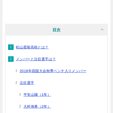
目次
松山星陵高校とは？
メンバーと注目選手は？
2018年四国大会秋季ベンチ入りメンバー
注目選手
平安山陽（1年）
大村侑希（2年）