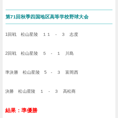
第71回秋季四国地区高等学校野球大会
1回戦 松山星陵 １１ - ３ 志度
2回戦 松山星陵 ５ - １ 川島
準決勝 松山星陵 5 - ３ 富岡西
決勝 松山星陵 １ - ３ 高松商
結果：準優勝