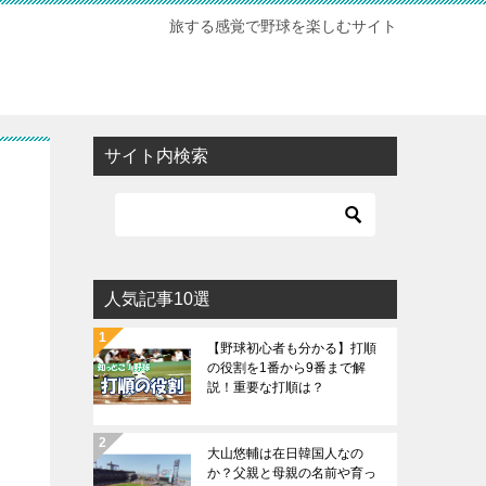
旅する感覚で野球を楽しむサイト
サイト内検索
人気記事10選
【野球初心者も分かる】打順
の役割を1番から9番まで解
説！重要な打順は？
大山悠輔は在日韓国人なの
か？父親と母親の名前や育っ