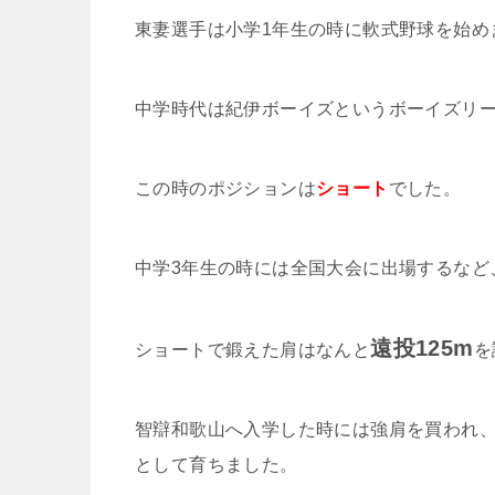
東妻選手は小学1年生の時に軟式野球を始め
中学時代は紀伊ボーイズというボーイズリ
この時のポジションは
ショート
でした。
中学3年生の時には全国大会に出場するなど
遠投125m
ショートで鍛えた肩はなんと
を
智辯和歌山へ入学した時には強肩を買われ
として育ちました。