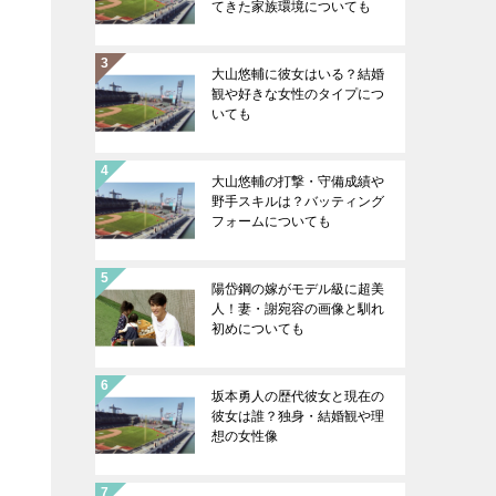
てきた家族環境についても
大山悠輔に彼女はいる？結婚
観や好きな女性のタイプにつ
いても
大山悠輔の打撃・守備成績や
野手スキルは？バッティング
フォームについても
陽岱鋼の嫁がモデル級に超美
人！妻・謝宛容の画像と馴れ
初めについても
坂本勇人の歴代彼女と現在の
彼女は誰？独身・結婚観や理
想の女性像