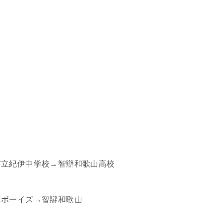
市立紀伊中学校→智辯和歌山高校
州ボーイズ→智辯和歌山