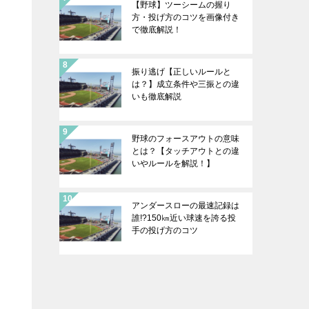
【野球】ツーシームの握り
方・投げ方のコツを画像付き
で徹底解説！
振り逃げ【正しいルールと
は？】成立条件や三振との違
いも徹底解説
野球のフォースアウトの意味
とは？【タッチアウトとの違
いやルールを解説！】
アンダースローの最速記録は
誰!?150㎞近い球速を誇る投
手の投げ方のコツ