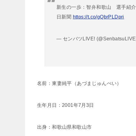
新生の一歩：智弁和歌山 選手紹介
日新聞
https://t.co/gQbrPLDpri
— センバツLIVE! (@SenbatsuLIVE
名前：東妻純平（あづまじゅんぺい）
生年月日：2001年7月3日
出身：和歌山県和歌山市