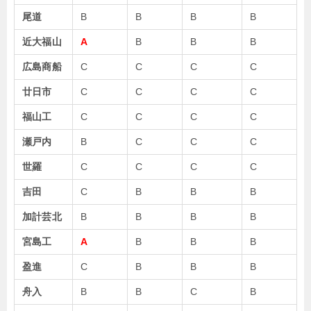
尾道
B
B
B
B
近大福山
A
B
B
B
広島商船
C
C
C
C
廿日市
C
C
C
C
福山工
C
C
C
C
瀬戸内
B
C
C
C
世羅
C
C
C
C
吉田
C
B
B
B
加計芸北
B
B
B
B
宮島工
A
B
B
B
盈進
C
B
B
B
舟入
B
B
C
B