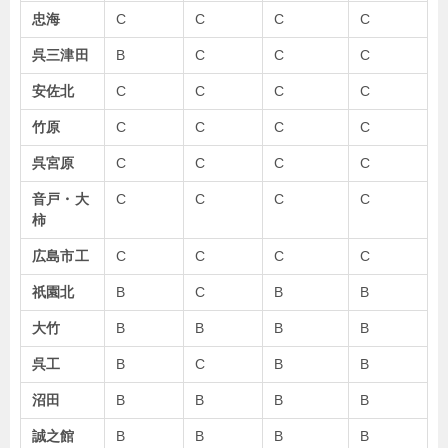
忠海
C
C
C
C
呉三津田
B
C
C
C
安佐北
C
C
C
C
竹原
C
C
C
C
呉宮原
C
C
C
C
音戸・大
C
C
C
C
柿
広島市工
C
C
C
C
祇園北
B
C
B
B
大竹
B
B
B
B
呉工
B
C
B
B
沼田
B
B
B
B
誠之館
B
B
B
B