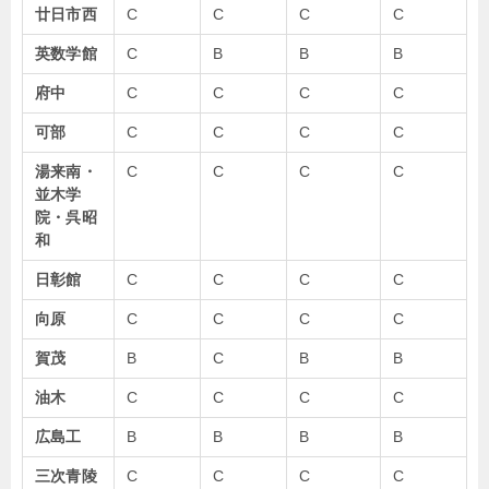
廿日市西
C
C
C
C
英数学館
C
B
B
B
府中
C
C
C
C
可部
C
C
C
C
湯来南・
C
C
C
C
並木学
院・呉昭
和
日彰館
C
C
C
C
向原
C
C
C
C
賀茂
B
C
B
B
油木
C
C
C
C
広島工
B
B
B
B
三次青陵
C
C
C
C