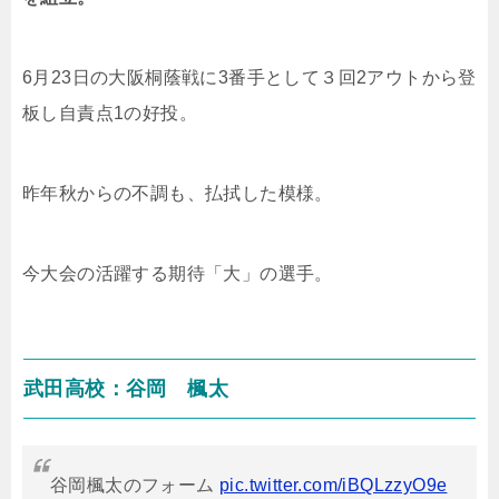
6月
23
日の大阪桐蔭戦に
3
番手として３回
2
アウトから登
板し自責点
1
の好投。
昨年秋からの不調も、払拭した模様。
今大会の活躍する期待「大」の選手。
武田高校：谷岡 楓太
谷岡楓太のフォーム
pic.twitter.com/iBQLzzyO9e