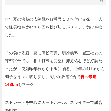
昨年夏の決勝の広陵戦を背番号１０を付け先発し一人
で延長戦を含む１０回を投げ切るがサヨナラ負けを喫
した。
その負け依頼、夏に高松商業、明徳義塾、履正社との
練習試合でも、相手打線を完璧に抑え込むほど好調だ
ったが、突如昨年秋から不調に陥る。今年の
4
月頃から
調子を徐々に取り戻し、
5
月の練習試合で
自己最速
148km
をマーク。
ストレートを中心にカットボール、スライダーで試合
を組立。