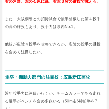
右の河野、左の石原に森。右左３枚の継投で戦える。
また、大阪桐蔭との招待試合で後半登板した第４投手
の高の好投もあり、投手力は県内
No.1
。
他校が広陵４投手を攻略できるか、広陵の投手の継投
を含めて注目したい。
走塁・機動力部門の注目校：広島新庄高校
近年投手力に注目が行くが、チームカラーである走れ
る選手がベンチを含め多数いる（
50m
走
6
秒前半を
7
人）。