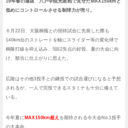
19年春の選抜 八戸学院光星戦で見せたMAX150kmと
低めにコントロールさせる制球力が売り。
６月
22
日、大阪桐蔭との招待試合に先発した際も
140km
台のストレートを軸にスライダー等の変化球で
桐蔭打線を抑え込み、
5
回
2
失点の好投。夏の大会に向
け、順当に仕上がりに思えた。
広陵はその他
3
投手との継投での試合運びになると予想
されるが、一人で完投できるスタミナも十分に備えて
いる。
今年夏に
MAX150km超え
を期待される今大会
No.1
投手
の大本命。