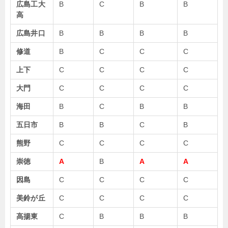
広島工大
B
C
B
B
高
広島井口
B
B
B
B
修道
B
C
C
C
上下
C
C
C
C
大門
C
C
C
C
海田
B
C
B
B
五日市
B
B
C
B
熊野
C
C
C
C
崇徳
A
B
A
A
因島
C
C
C
C
美鈴が丘
C
C
C
C
高揚東
C
B
B
B