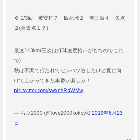
６ 1/3回 被安打７ 四死球２ 奪三振４ 失点
２(自責点１？)
最速143km(三次は打球速度拾いがちなのでこれ
で)
秋は不調で打たれてセンバツ逃したけど夏に向
けて上がってきた本番が楽しみ！
pic.twitter.com/swxnhRdWMw
— らぶ2000 (@love2000kokoyk)
2019年6月23
日