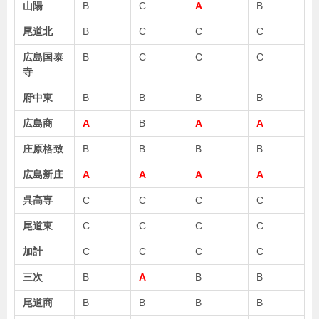
山陽
B
C
A
B
尾道北
B
C
C
C
広島国泰
B
C
C
C
寺
府中東
B
B
B
B
広島商
A
B
A
A
庄原格致
B
B
B
B
広島新庄
A
A
A
A
呉高専
C
C
C
C
尾道東
C
C
C
C
加計
C
C
C
C
三次
B
A
B
B
尾道商
B
B
B
B