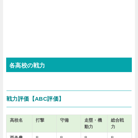
各高校の戦力
戦力評価【
ABC
評価】
高校名
打撃
守備
走塁・機
総合戦
動力
力
西条農
B
B
B
B