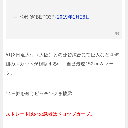
— ベポ (@BEPO37)
2019年1月26日
5
月
8
日近大付（大阪）との練習試合にて巨人など４球
団のスカウトが視察する中、自己最速
152km
をマー
ク。
14
三振を奪うピッチングを披露。
ストレート以外の武器はドロップカーブ。