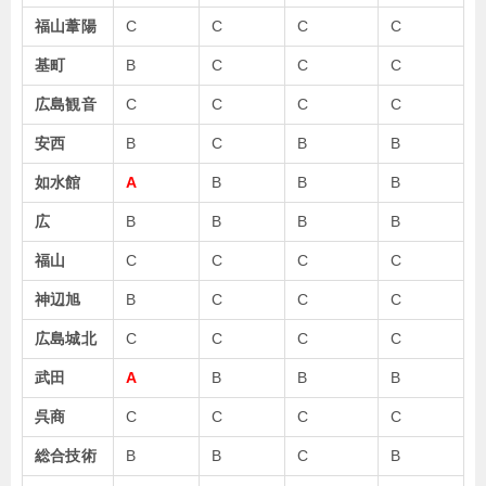
福山葦陽
C
C
C
C
基町
B
C
C
C
広島観音
C
C
C
C
安西
B
C
B
B
如水館
A
B
B
B
広
B
B
B
B
福山
C
C
C
C
神辺旭
B
C
C
C
広島城北
C
C
C
C
武田
A
B
B
B
呉商
C
C
C
C
総合技術
B
B
C
B