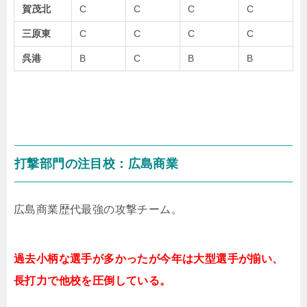
賀茂北
C
C
C
C
三原東
C
C
C
C
呉港
B
C
B
B
打撃部門の注目校：広島商業
広島商業歴代最強の攻撃チーム。
過去小柄な選手が多かったが今年は大型選手が揃い、
長打力で他校を圧倒している。