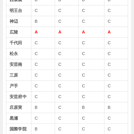
明王台
C
C
C
C
神辺
B
C
C
C
広陵
A
A
A
A
千代田
C
C
C
C
松永
C
C
C
C
安芸南
C
C
C
C
三原
C
C
C
C
戸手
C
C
C
C
安芸府中
C
C
C
C
庄原実
B
C
B
B
黒瀬
C
C
C
C
国際学院
B
C
C
C