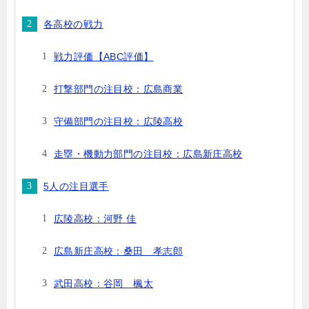
各高校の戦力
戦力評価【ABC評価】
打撃部門の注目校：広島商業
守備部門の注目校：広陵高校
走塁・機動力部門の注目校：広島新庄高校
5人の注目選手
広陵高校：河野 佳
広島新庄高校：桑田 孝志郎
武田高校：谷岡 楓太