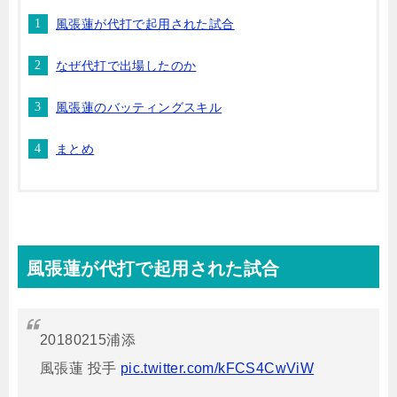
風張蓮が代打で起用された試合
なぜ代打で出場したのか
風張蓮のバッティングスキル
まとめ
風張蓮が代打で起用された試合
20180215浦添
風張蓮 投手
pic.twitter.com/kFCS4CwViW