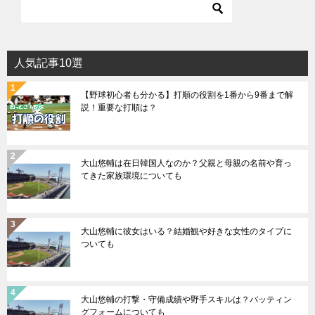
人気記事10選
【野球初心者も分かる】打順の役割を1番から9番まで解
説！重要な打順は？
大山悠輔は在日韓国人なのか？父親と母親の名前や育っ
てきた家族環境についても
大山悠輔に彼女はいる？結婚観や好きな女性のタイプに
ついても
大山悠輔の打撃・守備成績や野手スキルは？バッティン
グフォームについても