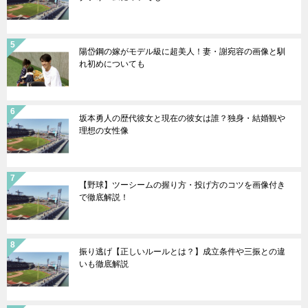
陽岱鋼の嫁がモデル級に超美人！妻・謝宛容の画像と馴
れ初めについても
坂本勇人の歴代彼女と現在の彼女は誰？独身・結婚観や
理想の女性像
【野球】ツーシームの握り方・投げ方のコツを画像付き
で徹底解説！
振り逃げ【正しいルールとは？】成立条件や三振との違
いも徹底解説