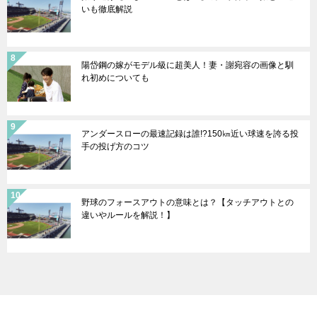
いも徹底解説
陽岱鋼の嫁がモデル級に超美人！妻・謝宛容の画像と馴
れ初めについても
アンダースローの最速記録は誰!?150㎞近い球速を誇る投
手の投げ方のコツ
野球のフォースアウトの意味とは？【タッチアウトとの
違いやルールを解説！】