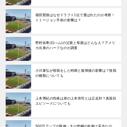
堀田賢慎はなぜドラフト1位で選ばれたのか考察！
トミージョン手術の影響は？
野村佑希(日ハム)の父親と母親はどんな人？アメリ
カ出身のハーフなのか調査
小川泰弘が怪我をした時期と復帰後の影響は？怪我
の種類についても
上本博紀の性格は弟の上本崇司とは正反対？真面目
エピソードについても
500万アップの阪神・大山悠輔の年俸は妥当なの