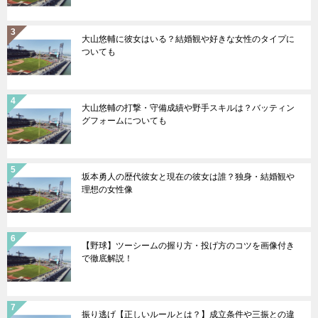
大山悠輔に彼女はいる？結婚観や好きな女性のタイプに
ついても
大山悠輔の打撃・守備成績や野手スキルは？バッティン
グフォームについても
坂本勇人の歴代彼女と現在の彼女は誰？独身・結婚観や
理想の女性像
【野球】ツーシームの握り方・投げ方のコツを画像付き
で徹底解説！
振り逃げ【正しいルールとは？】成立条件や三振との違