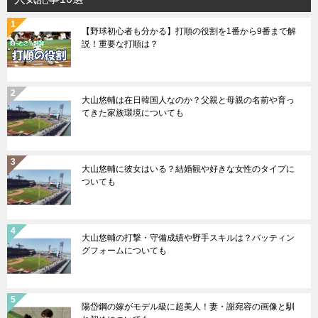
【野球初心者も分かる】打順の役割を1番から9番まで解
説！重要な打順は？
大山悠輔は在日韓国人なのか？父親と母親の名前や育っ
てきた家族環境についても
大山悠輔に彼女はいる？結婚観や好きな女性のタイプに
ついても
大山悠輔の打撃・守備成績や野手スキルは？バッティン
グフォームについても
陽岱鋼の嫁がモデル級に超美人！妻・謝宛容の画像と馴