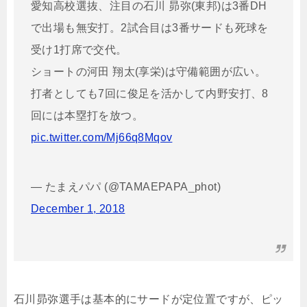
愛知高校選抜、注目の石川 昴弥(東邦)は3番DH
で出場も無安打。2試合目は3番サードも死球を
受け1打席で交代。
ショートの河田 翔太(享栄)は守備範囲が広い。
打者としても7回に俊足を活かして内野安打、8
回には本塁打を放つ。
pic.twitter.com/Mj66q8Mqov
— たまえパパ (@TAMAEPAPA_phot)
December 1, 2018
石川昴弥選手は基本的にサードが定位置ですが、ピッ