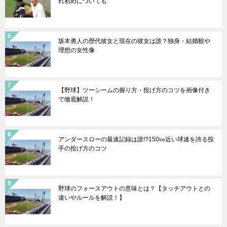
れ初めについても
坂本勇人の歴代彼女と現在の彼女は誰？独身・結婚観や
理想の女性像
【野球】ツーシームの握り方・投げ方のコツを画像付き
で徹底解説！
アンダースローの最速記録は誰!?150㎞近い球速を誇る投
手の投げ方のコツ
野球のフォースアウトの意味とは？【タッチアウトとの
違いやルールを解説！】