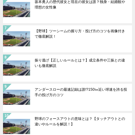
坂本勇人の歴代彼女と現在の彼女は誰？独身・結婚観や
理想の女性像
【野球】ツーシームの握り方・投げ方のコツを画像付き
で徹底解説！
振り逃げ【正しいルールとは？】成立条件や三振との違
いも徹底解説
アンダースローの最速記録は誰!?150㎞近い球速を誇る投
手の投げ方のコツ
野球のフォースアウトの意味とは？【タッチアウトとの
違いやルールを解説！】