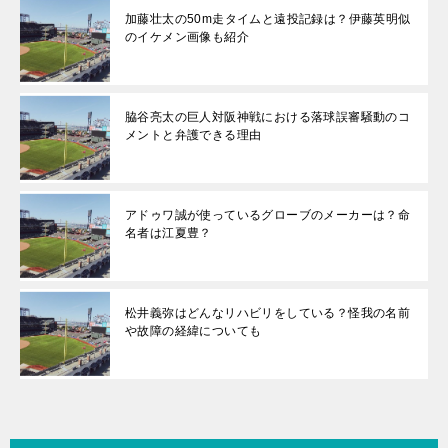
加藤壮太の50m走タイムと遠投記録は？伊藤英明似
のイケメン画像も紹介
脇谷亮太の巨人対阪神戦における落球誤審騒動のコ
メントと弁護できる理由
アドゥワ誠が使っているグローブのメーカーは？命
名者は江夏豊？
松井義弥はどんなリハビリをしている？怪我の名前
や故障の経緯についても