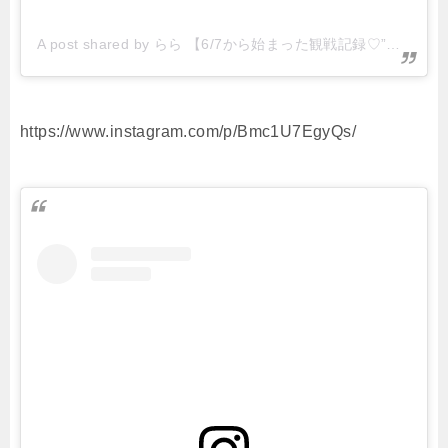
A post shared by らら 【6/7から始まった観戦記録♡”】 (@rara__yg22)
https://www.instagram.com/p/Bmc1U7EgyQs/