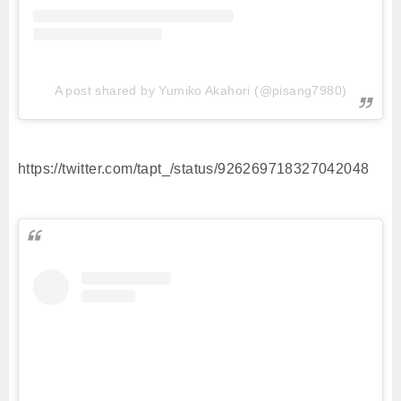
A post shared by Yumiko Akahori (@pisang7980)
https://twitter.com/tapt_/status/926269718327042048