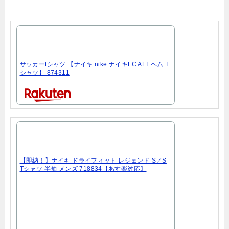
サッカーtシャツ 【ナイキ nike ナイキFC ALT ヘム T
シャツ】 874311
【即納！】ナイキ ドライフィット レジェンド S／S
Tシャツ 半袖 メンズ 718834【あす楽対応】