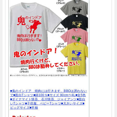
■鬼のインドア 焼肉には行きます、BBQは誘わない
で■面白Tシャツ■綿100％■サイズ 90cm〜4L■全5色
■ダイナマイト慎吾、石川慎吾、ジャイアンツ■面白
いTシャツ■子供服、ベビーTシャツ■大きいサイズ■
ビッグサイズ■半袖