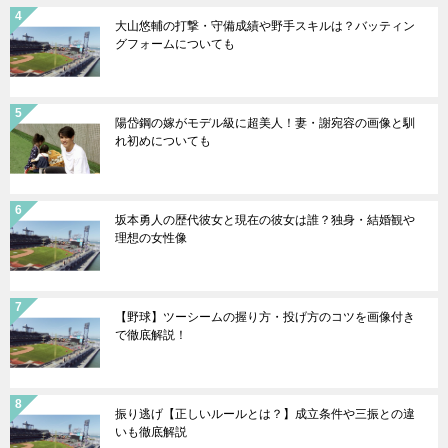
大山悠輔の打撃・守備成績や野手スキルは？バッティン
グフォームについても
陽岱鋼の嫁がモデル級に超美人！妻・謝宛容の画像と馴
れ初めについても
坂本勇人の歴代彼女と現在の彼女は誰？独身・結婚観や
理想の女性像
【野球】ツーシームの握り方・投げ方のコツを画像付き
で徹底解説！
振り逃げ【正しいルールとは？】成立条件や三振との違
いも徹底解説