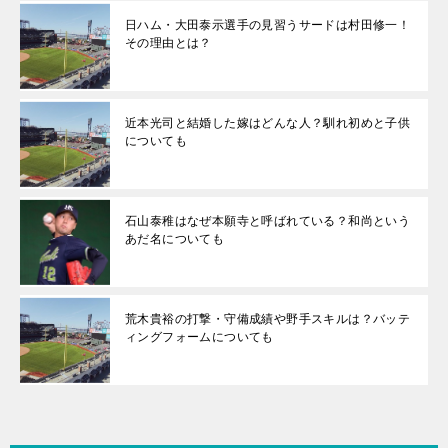
日ハム・大田泰示選手の見習うサードは村田修一！
その理由とは？
近本光司と結婚した嫁はどんな人？馴れ初めと子供
についても
石山泰稚はなぜ本願寺と呼ばれている？和尚という
あだ名についても
荒木貴裕の打撃・守備成績や野手スキルは？バッテ
ィングフォームについても