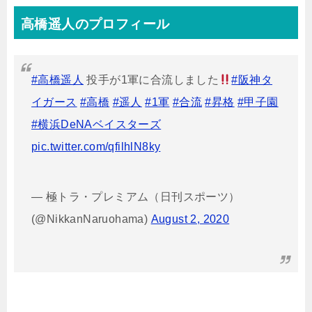
高橋遥人のプロフィール
#高橋遥人
投手が1軍に合流しました
#阪神タ
イガース
#高橋
#遥人
#1軍
#合流
#昇格
#甲子園
#横浜DeNAベイスターズ
pic.twitter.com/qfilhlN8ky
— 極トラ・プレミアム（日刊スポーツ）
(@NikkanNaruohama)
August 2, 2020