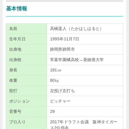
基本情報
名前
高橋遥人（たかはしはると）
生年月日
1995年11月7日
出身地
静岡県静岡市
出身校
常葉学園橘高校→亜細亜大学
身長
181㎝
体重
80㎏
投打
左投げ左打ち
ポジション
ピッチャー
背番号
29
プロ入り
2017年ドラフト会議 阪神タイガー
ス2位指名