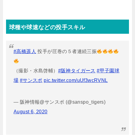
球種や球速などの投手スキル
#高橋遥人
投手が圧巻の５者連続三振
（撮影・水島啓輔）
#阪神タイガース
#甲子園球
場
#サンスポ
pic.twitter.com/uUf3wcRVNL
— 阪神情報@サンスポ (@sanspo_tigers)
August 6, 2020