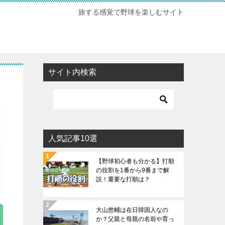
旅する感覚で野球を楽しむサイト
サイト内検索
人気記事10選
【野球初心者も分かる】打順
の役割を1番から9番まで解
説！重要な打順は？
大山悠輔は在日韓国人なの
か？父親と母親の名前や育っ