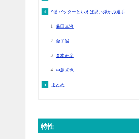
9番バッターといえば思い浮かぶ選手
桑田真澄
金子誠
倉本寿彦
中島卓也
まとめ
特性