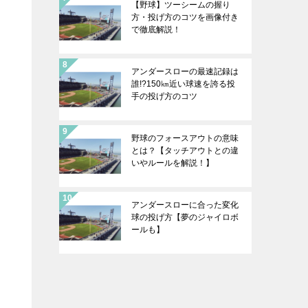
【野球】ツーシームの握り
方・投げ方のコツを画像付き
で徹底解説！
アンダースローの最速記録は
誰!?150㎞近い球速を誇る投
手の投げ方のコツ
野球のフォースアウトの意味
とは？【タッチアウトとの違
いやルールを解説！】
アンダースローに合った変化
球の投げ方【夢のジャイロボ
ールも】