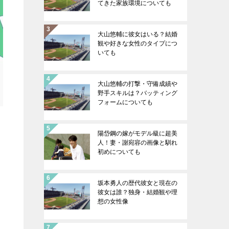
てきた家族環境についても
大山悠輔に彼女はいる？結婚
観や好きな女性のタイプにつ
いても
大山悠輔の打撃・守備成績や
野手スキルは？バッティング
フォームについても
陽岱鋼の嫁がモデル級に超美
人！妻・謝宛容の画像と馴れ
初めについても
坂本勇人の歴代彼女と現在の
彼女は誰？独身・結婚観や理
想の女性像