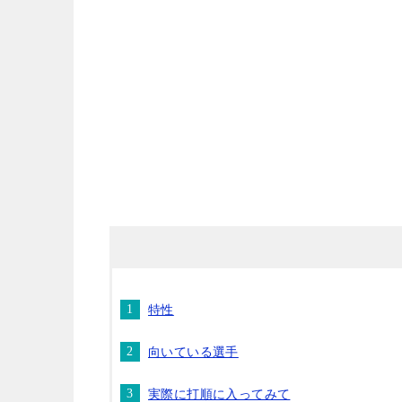
特性
向いている選手
実際に打順に入ってみて