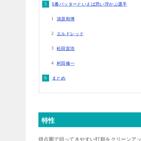
5番バッターといえば思い浮かぶ選手
清原和博
エルドレッド
松田宣浩
村田修一
まとめ
特性
得点圏で回ってきやすい打順をクリーンアッ