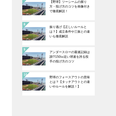
【野球】ツーシームの握り
方・投げ方のコツを画像付き
で徹底解説！
振り逃げ【正しいルールと
は？】成立条件や三振との違
いも徹底解説
アンダースローの最速記録は
誰!?150㎞近い球速を誇る投
手の投げ方のコツ
野球のフォースアウトの意味
とは？【タッチアウトとの違
いやルールを解説！】