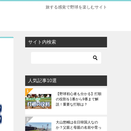
旅する感覚で野球を楽しむサイト
サイト内検索
人気記事10選
【野球初心者も分かる】打順
の役割を1番から9番まで解
説！重要な打順は？
大山悠輔は在日韓国人なの
か？父親と母親の名前や育っ