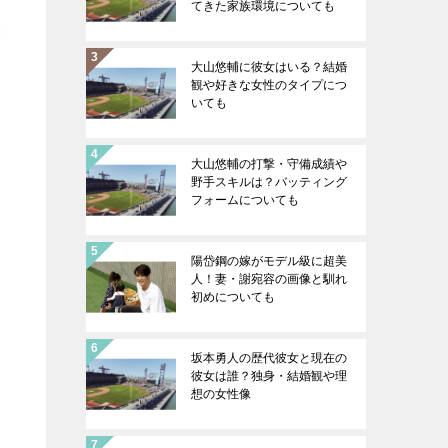
てきた家族環境についても
大山悠輔に彼女はいる？結婚
観や好きな女性のタイプにつ
いても
大山悠輔の打撃・守備成績や
野手スキルは？バッティング
フォームについても
陽岱鋼の嫁がモデル級に超美
人！妻・謝宛容の画像と馴れ
初めについても
坂本勇人の歴代彼女と現在の
彼女は誰？独身・結婚観や理
想の女性像