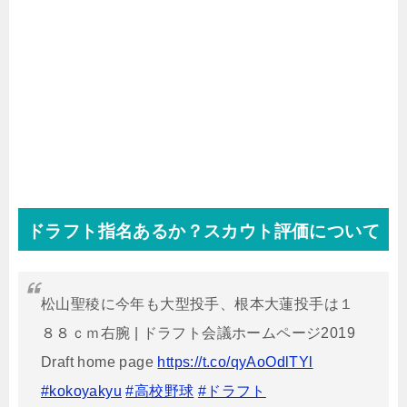
ドラフト指名あるか？スカウト評価について
松山聖稜に今年も大型投手、根本大蓮投手は１
８８ｃｍ右腕 | ドラフト会議ホームページ2019
Draft home page
https://t.co/qyAoOdlTYl
#kokoyakyu
#高校野球
#ドラフト