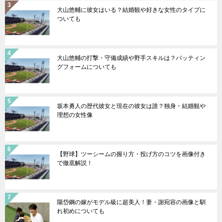
大山悠輔に彼女はいる？結婚観や好きな女性のタイプに
ついても
大山悠輔の打撃・守備成績や野手スキルは？バッティン
グフォームについても
坂本勇人の歴代彼女と現在の彼女は誰？独身・結婚観や
理想の女性像
【野球】ツーシームの握り方・投げ方のコツを画像付き
で徹底解説！
陽岱鋼の嫁がモデル級に超美人！妻・謝宛容の画像と馴
れ初めについても