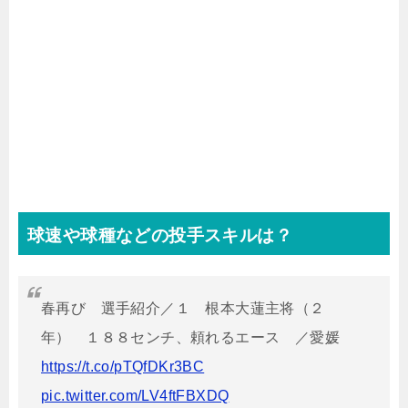
球速や球種などの投手スキルは？
春再び 選手紹介／１ 根本大蓮主将（２
年） １８８センチ、頼れるエース ／愛媛
https://t.co/pTQfDKr3BC
pic.twitter.com/LV4ftFBXDQ