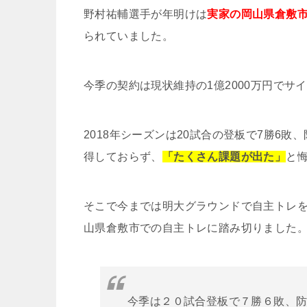
野村祐輔選手が年明けは
実家の岡山県倉敷
られていました。
今季の契約は現状維持の1億2000万円でサ
2018年シーズンは20試合の登板で7勝6敗
得しておらず、
「たくさん課題が出た」
と
そこで今までは明大グラウンドで自主トレ
山県倉敷市での自主トレに踏み切りました
今季は２０試合登板で７勝６敗、