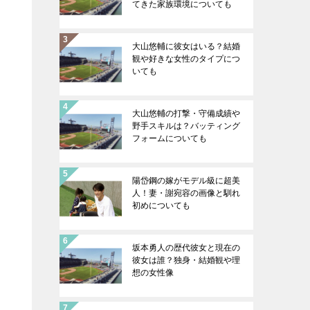
てきた家族環境についても
大山悠輔に彼女はいる？結婚
観や好きな女性のタイプにつ
いても
大山悠輔の打撃・守備成績や
野手スキルは？バッティング
フォームについても
陽岱鋼の嫁がモデル級に超美
人！妻・謝宛容の画像と馴れ
初めについても
坂本勇人の歴代彼女と現在の
彼女は誰？独身・結婚観や理
想の女性像