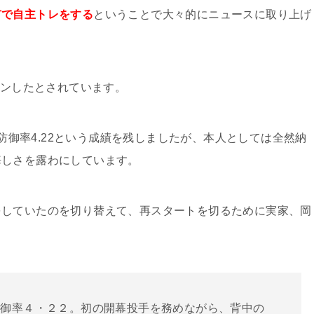
市で自主トレをする
ということで大々的にニュースに取り上げ
インしたとされています。
、防御率4.22という成績を残しましたが、本人としては全然納
悔しさを露わにしています。
をしていたのを切り替えて、再スタートを切るために実家、岡
。
防御率４・２２。初の開幕投手を務めながら、背中の