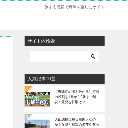
旅する感覚で野球を楽しむサイト
サイト内検索
人気記事10選
【野球初心者も分かる】打順
の役割を1番から9番まで解
説！重要な打順は？
大山悠輔は在日韓国人なの
か？父親と母親の名前や育っ