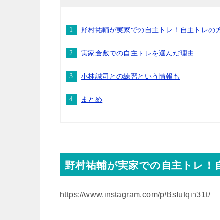
野村祐輔が実家での自主トレ！自主トレの
実家倉敷での自主トレを選んだ理由
小林誠司との練習という情報も
まとめ
野村祐輔が実家での自主トレ！
https://www.instagram.com/p/BsIufqih31t/