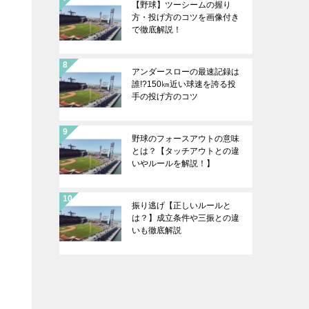
【野球】ツーシームの握り
方・投げ方のコツを画像付き
で徹底解説！
アンダースローの最速記録は
誰!?150㎞近い球速を誇る投
手の投げ方のコツ
野球のフォースアウトの意味
とは？【タッチアウトとの違
いやルールを解説！】
振り逃げ【正しいルールと
は？】成立条件や三振との違
いも徹底解説