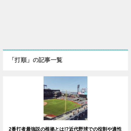
「打順」の記事一覧
2番打者最強説の根拠とは!?近代野球での役割や適性