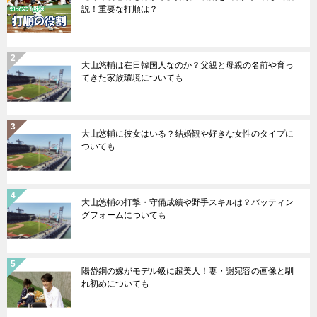
説！重要な打順は？
大山悠輔は在日韓国人なのか？父親と母親の名前や育っ
てきた家族環境についても
大山悠輔に彼女はいる？結婚観や好きな女性のタイプに
ついても
大山悠輔の打撃・守備成績や野手スキルは？バッティン
グフォームについても
陽岱鋼の嫁がモデル級に超美人！妻・謝宛容の画像と馴
れ初めについても