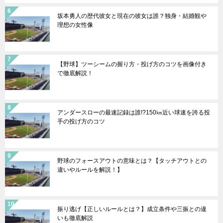
坂本勇人の歴代彼女と現在の彼女は誰？独身・結婚観や
理想の女性像
【野球】ツーシームの握り方・投げ方のコツを画像付き
で徹底解説！
アンダースローの最速記録は誰!?150㎞近い球速を誇る投
手の投げ方のコツ
野球のフォースアウトの意味とは？【タッチアウトとの
違いやルールを解説！】
振り逃げ【正しいルールとは？】成立条件や三振との違
いも徹底解説