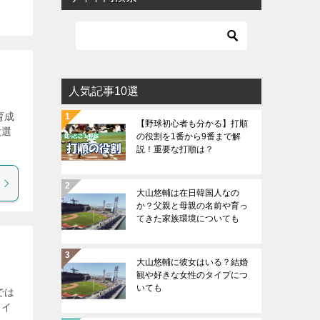
人気記事10選
育成
【野球初心者も分かる】打順
太選
の役割を1番から9番まで解
説！重要な打順は？
大山悠輔は在日韓国人なの
か？父親と母親の名前や育っ
てきた家族環境についても
大山悠輔に彼女はいる？結婚
観や好きな女性のタイプにつ
いても
では
もイ