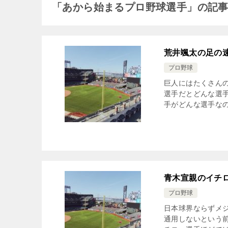
「あから始まるプロ野球選手」の記
荒井颯太の足の
プロ野球
巨人にはたくさん
選手だとどんな選
手がどんな選手なの
青木宣親のイチ
プロ野球
日本球界ならずメ
通用しないという