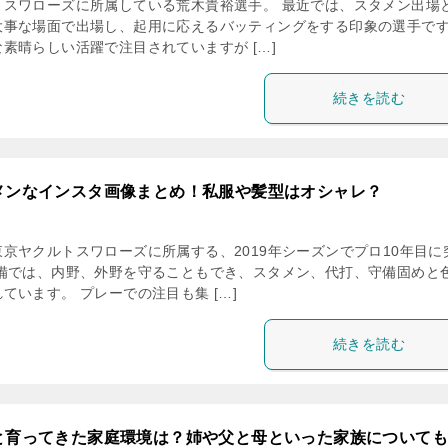
トスワローズに所属している荒木貴裕選手。 最近では、スタメン出場
大事な場面で出場し、起用に応えるバッティングをする印象の選手で
素晴らしい活躍で注目されていますが […]
続きを読む
メンなインスタ画像まとめ！私服や髪型はオシャレ？
京ヤクルトスワローズに所属する、2019年シーズンでプロ10年目に
守備では、内野、外野を守ることもでき、スタメン、代打、守備固めと
ています。 プレーでの注目も集 […]
続きを読む
と育ってきた家庭環境は？姉や父と母といった家族についても