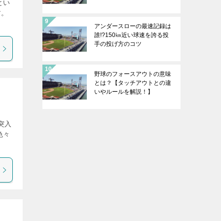
とい
す。
アンダースローの最速記録は
誰!?150㎞近い球速を誇る投
手の投げ方のコツ
野球のフォースアウトの意味
とは？【タッチアウトとの違
いやルールを解説！】
突入
色々