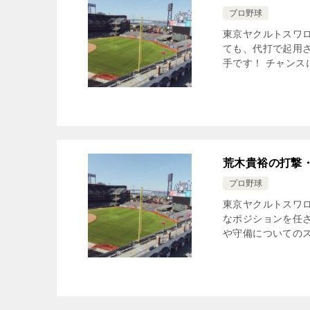
プロ野球
東京ヤクルトスワ
ても、代打で起用
手です！ チャンス
荒木貴裕の打撃
プロ野球
東京ヤクルトスワ
なポジションを任
や守備についてのス