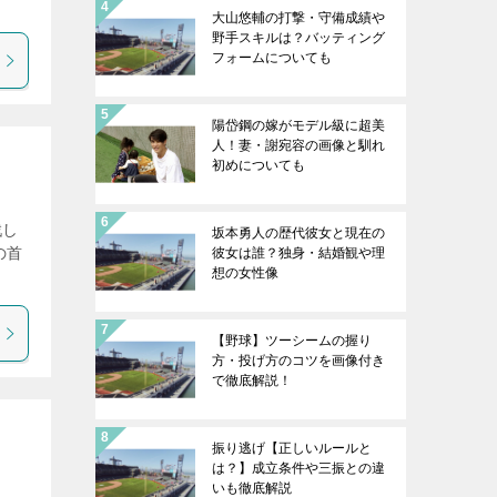
大山悠輔の打撃・守備成績や
野手スキルは？バッティング
フォームについても
陽岱鋼の嫁がモデル級に超美
人！妻・謝宛容の画像と馴れ
初めについても
戦し
坂本勇人の歴代彼女と現在の
の首
彼女は誰？独身・結婚観や理
想の女性像
【野球】ツーシームの握り
方・投げ方のコツを画像付き
で徹底解説！
振り逃げ【正しいルールと
は？】成立条件や三振との違
いも徹底解説