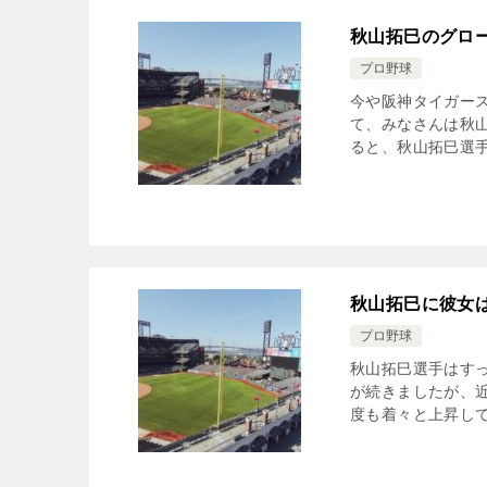
秋山拓巳のグロ
プロ野球
今や阪神タイガース
て、みなさんは秋
ると、秋山拓巳選手
秋山拓巳に彼女
プロ野球
秋山拓巳選手はす
が続きましたが、
度も着々と上昇して