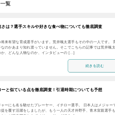
事一覧
速さは？選手スキルや好きな食べ物についても徹底調査
の将来有望な育成選手がいます。荒井颯太選手もその中の一人です。 
手なのかあまり知れ渡っていません。そこでこちらの記事では荒井颯
か、どんな人物なのか、インタビューの […]
続きを読む
ローと似ている点を徹底調査！引退時期についても予想
ジャーにも名を馳せたプレーヤー、イチロー選手。 日本人はメジャー
前提を覆す活躍をしましたが、もう一人の天才外野手、青木宣親選手