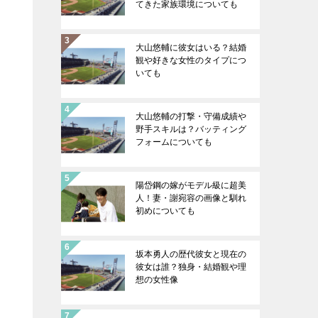
てきた家族環境についても
大山悠輔に彼女はいる？結婚
観や好きな女性のタイプにつ
いても
大山悠輔の打撃・守備成績や
野手スキルは？バッティング
フォームについても
陽岱鋼の嫁がモデル級に超美
人！妻・謝宛容の画像と馴れ
初めについても
坂本勇人の歴代彼女と現在の
彼女は誰？独身・結婚観や理
想の女性像