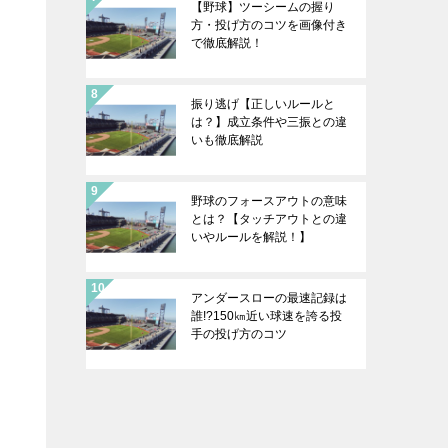
【野球】ツーシームの握り
方・投げ方のコツを画像付き
で徹底解説！
振り逃げ【正しいルールと
は？】成立条件や三振との違
いも徹底解説
野球のフォースアウトの意味
とは？【タッチアウトとの違
いやルールを解説！】
アンダースローの最速記録は
誰!?150㎞近い球速を誇る投
手の投げ方のコツ