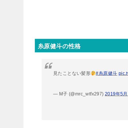
糸原健斗の性格
見たことない髪形
#糸原健斗
pic.
— M子 (@mrc_wtfx297)
2019年5