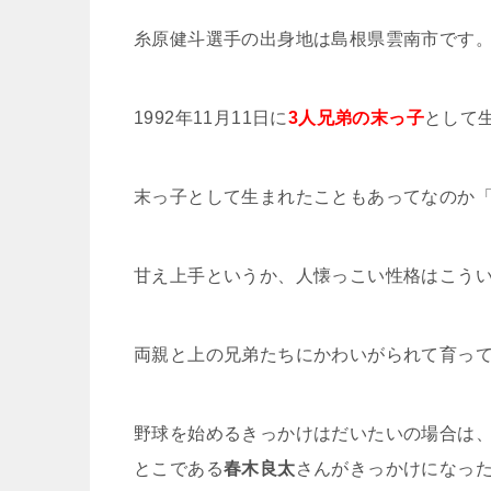
糸原健斗選手の出身地は島根県雲南市です
1992年11月11日に
3人兄弟の末っ子
として
末っ子として生まれたこともあってなのか
甘え上手というか、人懐っこい性格はこう
両親と上の兄弟たちにかわいがられて育っ
野球を始めるきっかけはだいたいの場合は、
とこである
春木良太
さんがきっかけになっ