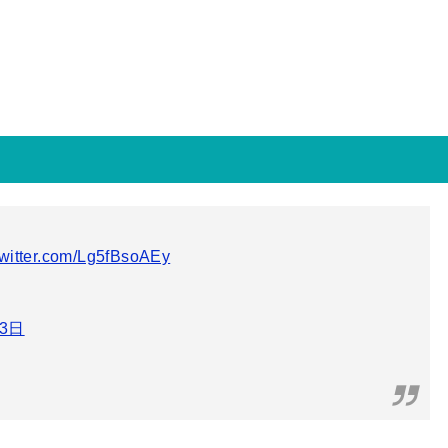
twitter.com/Lg5fBsoAEy
月3日