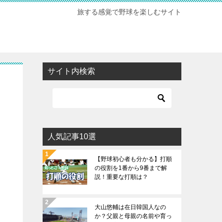
旅する感覚で野球を楽しむサイト
サイト内検索
人気記事10選
【野球初心者も分かる】打順
の役割を1番から9番まで解
説！重要な打順は？
大山悠輔は在日韓国人なの
か？父親と母親の名前や育っ