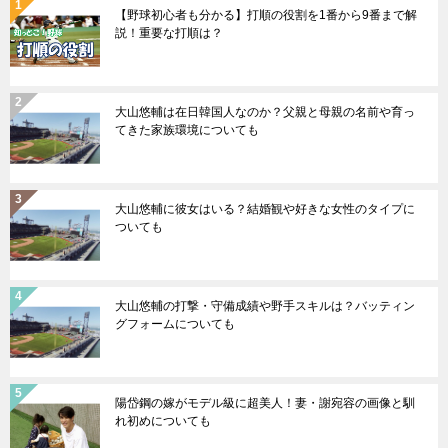
【野球初心者も分かる】打順の役割を1番から9番まで解
説！重要な打順は？
大山悠輔は在日韓国人なのか？父親と母親の名前や育っ
てきた家族環境についても
大山悠輔に彼女はいる？結婚観や好きな女性のタイプに
ついても
大山悠輔の打撃・守備成績や野手スキルは？バッティン
グフォームについても
陽岱鋼の嫁がモデル級に超美人！妻・謝宛容の画像と馴
れ初めについても