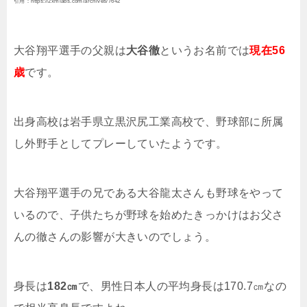
引用：https://2xmlabs.com/archives/7642
大谷翔平選手の父親は
大谷徹
というお名前では
現在56
歳
です。
出身高校は岩手県立黒沢尻工業高校で、野球部に所属
し外野手としてプレーしていたようです。
大谷翔平選手の兄である大谷龍太さんも野球をやって
いるので、子供たちが野球を始めたきっかけはお父さ
んの徹さんの影響が大きいのでしょう。
身長は
182㎝
で、男性日本人の平均身長は170.7㎝なの