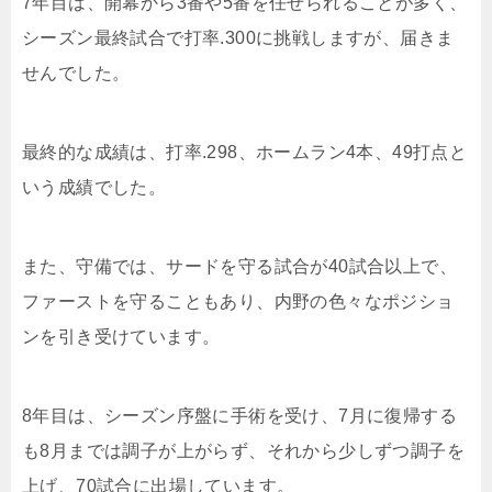
7
年目は、開幕から
3
番や
5
番を任せられることが多く、
シーズン最終試合で打率
.300
に挑戦しますが、届きま
せんでした。
最終的な成績は、打率
.298
、ホームラン
4
本、
49
打点と
いう成績でした。
また、守備では、サードを守る試合が
40
試合以上で、
ファーストを守ることもあり、内野の色々なポジショ
ンを引き受けています。
8
年目は、シーズン序盤に手術を受け、
7
月に復帰する
も
8
月までは調子が上がらず、それから少しずつ調子を
上げ、
70
試合に出場しています。