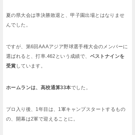
夏の県大会は準決勝敗退と、甲子園出場とはなりませ
んでした。
ですが、第
6
回
AAA
アジア野球選手権大会のメンバーに
選ばれると、打率
.462
という成績で、
ベストナインを
受賞
しています。
ホームランは、高校通算33本
でした。
プロ入り後、
1
年目は、
1
軍キャンプスタートするもの
の、開幕は
2
軍で迎えることに。