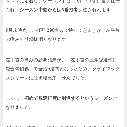
タメンに定着し、シーズン中盤までは打順は
7
番を任せ
られ、
シーズン中盤からは3番打者
を任されれます。
9
月末時点で、打率
.290
台まで持ってきますが、左手首
の痛みで登録抹消となります。
左手首の痛みの診断結果が、「左手首の三角線維軟骨
複合体損傷」で全治
6
週間となったため、クライマック
スシリーズには出場出来ませんでした。
しかし、
初めて規定打席に到達するというシーズン
に
なりました。