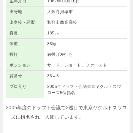
生年月日
1987年10月16日
出身地
大阪府貝塚市
出身校・経歴
和歌山商業高校
身長
185㎝
体重
86㎏
投打
右投げ左打ち
ポジション
サード、ショート、ファースト
背番号
36→5
プロ入り
2005年ドラフト会議東京ヤクルトスワ
ローズ5位指名
2005
年度のドラフト会議で
3
巡目で東京ヤクルトスワロ
ーズに指名され、入団しています。