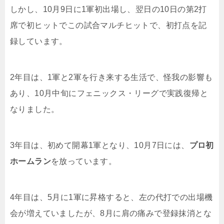
しかし、
10
月
9
日に
1
軍初出場し、翌日の
10
日の第
2
打
席で初ヒットでこの試合マルチヒットで、初打点を記
録しています。
2
年目は、
1
軍と
2
軍を行き来する生活で、怪我の影響も
あり、
10
月中旬にフェニックス・リーグで実践復帰と
なりました。
3
年目は、初めて開幕
1
軍となり、
10
月
7
日には、
プロ初
ホームラン
を放っています。
4
年目は、
5
月に
1
軍に昇格すると、左の代打での出場機
会が増えていましたが、
8
月に肩の痛みで登録抹消とな