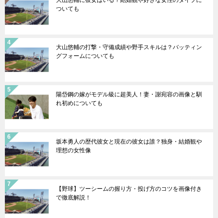
ついても
大山悠輔の打撃・守備成績や野手スキルは？バッティン
グフォームについても
陽岱鋼の嫁がモデル級に超美人！妻・謝宛容の画像と馴
れ初めについても
坂本勇人の歴代彼女と現在の彼女は誰？独身・結婚観や
理想の女性像
【野球】ツーシームの握り方・投げ方のコツを画像付き
で徹底解説！