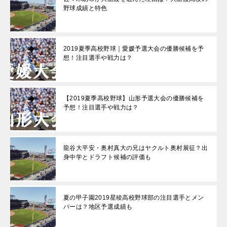
野球成績と特色
2019夏季高校野球｜愛媛予選大会の優勝候補を予
想！注目選手や戦力は？
【2019夏季高校野球】山形予選大会の優勝候補を
予想！注目選手や戦力は？
龍谷大平安・奥村真大の兄はヤクルト奥村展征？出
身中学とドラフト候補の評価も
夏の甲子園2019星稜高校野球部の注目選手とメン
バーは？地区予選成績も