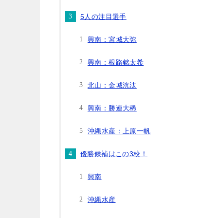
5人の注目選手
興南：宮城大弥
興南：根路銘太希
北山：金城洸汰
興南：勝連大稀
沖縄水産：上原一帆
優勝候補はこの3校！
興南
沖縄水産