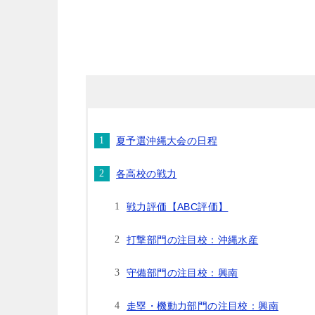
夏予選沖縄大会の日程
各高校の戦力
戦力評価【ABC評価】
打撃部門の注目校：沖縄水産
守備部門の注目校：興南
走塁・機動力部門の注目校：興南