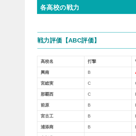
各高校の戦力
戦力評価【
ABC
評価】
高校名
打撃
興南
B
宮総実
C
那覇西
C
前原
B
宮古工
B
浦添商
B