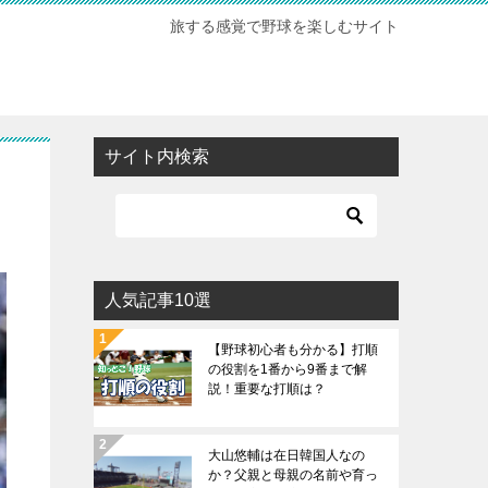
旅する感覚で野球を楽しむサイト
サイト内検索
人気記事10選
【野球初心者も分かる】打順
の役割を1番から9番まで解
説！重要な打順は？
大山悠輔は在日韓国人なの
か？父親と母親の名前や育っ