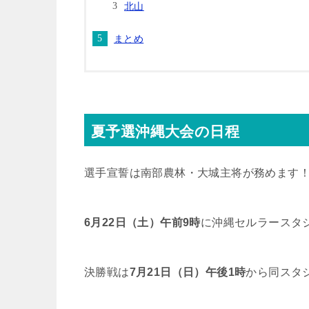
北山
まとめ
夏予選沖縄大会の日程
選手宣誓は南部農林・大城主将が務めます
6月22日（土）午前9時
に沖縄セルラースタ
決勝戦は
7月21日（日）午後1時
から同スタ