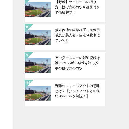
【野球】ツーシームの握り
方・投げ方のコツを画像付き
で徹底解説！
荒木雅博の結婚相手・久保田
瑞恵は美人妻？自宅や愛車に
ついても
アンダースローの最速記録は
誰!?150㎞近い球速を誇る投
手の投げ方のコツ
野球のフォースアウトの意味
とは？【タッチアウトとの違
いやルールを解説！】