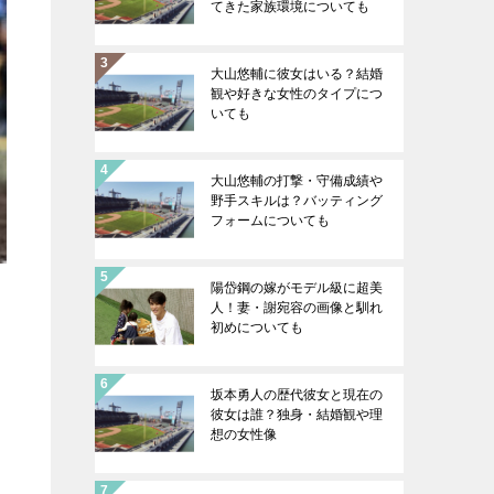
てきた家族環境についても
大山悠輔に彼女はいる？結婚
観や好きな女性のタイプにつ
いても
大山悠輔の打撃・守備成績や
野手スキルは？バッティング
フォームについても
陽岱鋼の嫁がモデル級に超美
人！妻・謝宛容の画像と馴れ
初めについても
坂本勇人の歴代彼女と現在の
彼女は誰？独身・結婚観や理
想の女性像