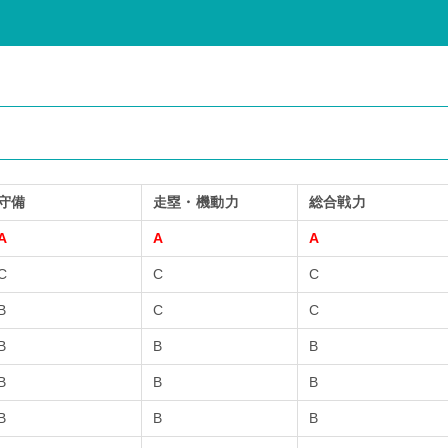
守備
走塁・機動力
総合戦力
A
A
A
C
C
C
B
C
C
B
B
B
B
B
B
B
B
B