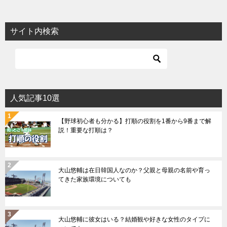
サイト内検索
人気記事10選
【野球初心者も分かる】打順の役割を1番から9番まで解
説！重要な打順は？
大山悠輔は在日韓国人なのか？父親と母親の名前や育っ
てきた家族環境についても
大山悠輔に彼女はいる？結婚観や好きな女性のタイプに