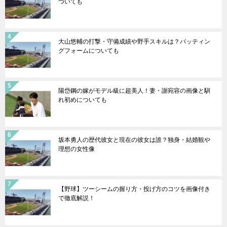
ついても
大山悠輔の打撃・守備成績や野手スキルは？バッティン
グフォームについても
陽岱鋼の嫁がモデル級に超美人！妻・謝宛容の画像と馴
れ初めについても
坂本勇人の歴代彼女と現在の彼女は誰？独身・結婚観や
理想の女性像
【野球】ツーシームの握り方・投げ方のコツを画像付き
で徹底解説！