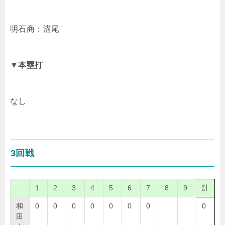
明石商：溝尾
▼本塁打
なし
3回戦
1
2
3
4
5
6
7
8
9
計
和
0
0
0
0
0
0
0
0
田