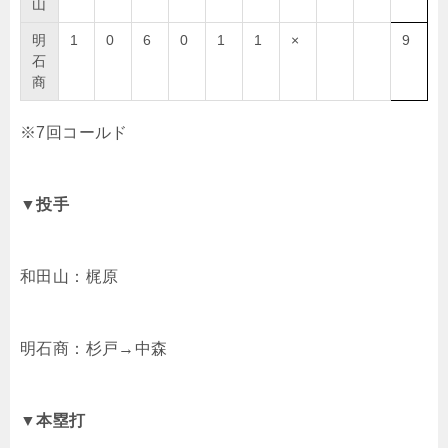
山
明
1
0
6
0
1
1
×
9
石
商
※7回コールド
▼投手
和田山：梶原
明石商：杉戸→中森
▼本塁打