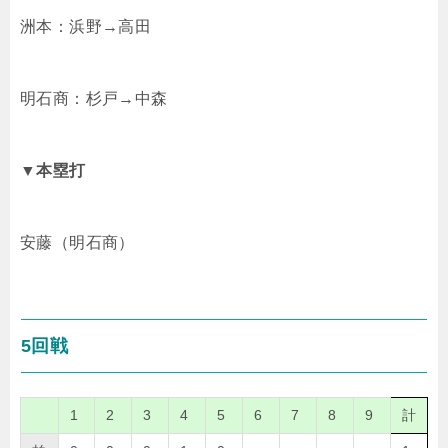
洲本：浜野→高田
明石商：杉戸→中森
▼本塁打
安藤（明石商）
5回戦
1
2
3
4
5
6
7
8
9
計