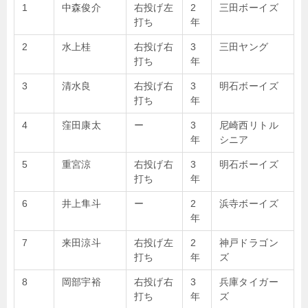
1
中森俊介
右投げ左
2
三田ボーイズ
打ち
年
2
水上桂
右投げ右
3
三田ヤング
打ち
年
3
清水良
右投げ右
3
明石ボーイズ
打ち
年
4
窪田康太
ー
3
尼崎西リトル
年
シニア
5
重宮涼
右投げ右
3
明石ボーイズ
打ち
年
6
井上隼斗
ー
2
浜寺ボーイズ
年
7
来田涼斗
右投げ左
2
神戸ドラゴン
打ち
年
ズ
8
岡部宇裕
右投げ右
3
兵庫タイガー
打ち
年
ズ