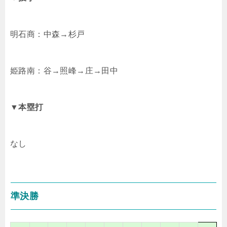
明石商：中森→杉戸
姫路南：谷→照峰→庄→田中
▼
本塁打
なし
準決勝