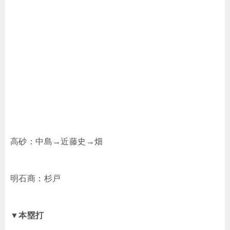
高砂：中島→近藤史→畑
明石商：杉戸
▼
本塁打