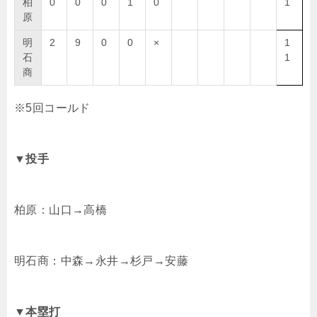
柏
0
0
0
1
0
1
原
明
2
9
0
0
×
1
石
1
商
※5回コールド
▼投手
柏原：山口→高橋
明石商：中森→永井→杉戸→安藤
▼本塁打