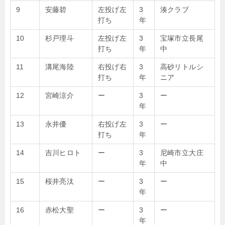
9
安藤碧
左投げ左
3
湊クラブ
打ち
年
10
杉戸理斗
左投げ左
3
宝塚市立長尾
打ち
年
中
11
溝尾海陸
右投げ右
3
高砂リトルシ
打ち
年
ニア
12
宮崎涼介
ー
3
ー
年
13
永井優
右投げ左
3
ー
打ち
年
14
吉川ヒロト
ー
3
尼崎市立大庄
年
中
15
桜井亮汰
ー
3
ー
年
16
赤松大聖
ー
3
ー
年