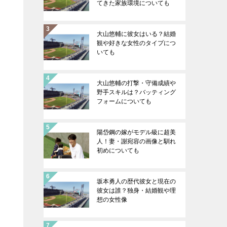
てきた家族環境についても
大山悠輔に彼女はいる？結婚
観や好きな女性のタイプにつ
いても
大山悠輔の打撃・守備成績や
野手スキルは？バッティング
フォームについても
陽岱鋼の嫁がモデル級に超美
人！妻・謝宛容の画像と馴れ
初めについても
坂本勇人の歴代彼女と現在の
彼女は誰？独身・結婚観や理
想の女性像