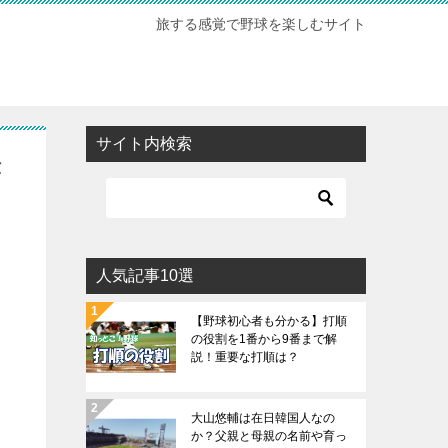
旅する感覚で野球を楽しむサイト
サイト内検索
が
人気記事10選
【野球初心者も分かる】打順
の役割を1番から9番まで解
説！重要な打順は？
大山悠輔は在日韓国人なの
か？父親と母親の名前や育っ