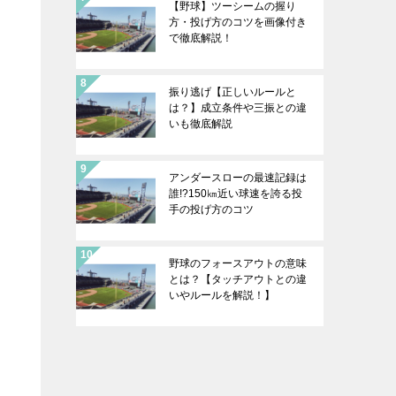
【野球】ツーシームの握り
方・投げ方のコツを画像付き
で徹底解説！
振り逃げ【正しいルールと
は？】成立条件や三振との違
いも徹底解説
アンダースローの最速記録は
誰!?150㎞近い球速を誇る投
手の投げ方のコツ
野球のフォースアウトの意味
とは？【タッチアウトとの違
いやルールを解説！】