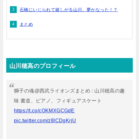
石橋にいじられて嬉しがる山川。夢かなった！？
まとめ
山川穂高のプロフィール
獅子の魂@西武ライオンズまとめ : 山川穂高の趣
味 書道、ピアノ、フィギュアスケート
https://t.co/cOKMXGCGdE
pic.twitter.com/z8lCDgKrjU