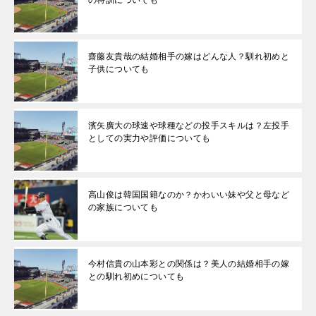
の特訓についても
齋藤友貴哉の結婚相手の嫁はどんな人？馴れ初めと
子供についても
濱矢廣大の球速や球種などの投手スキルは？左投手
としての実力や評価についても
高山俊は韓国国籍なのか？かわいい妹や父と母など
の家族についても
今村信貴の山本彩との関係は？美人の結婚相手の嫁
との馴れ初めについても