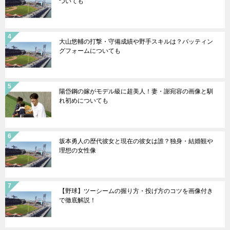
ついても
大山悠輔の打撃・守備成績や野手スキルは？バッティン
グフォームについても
陽岱鋼の嫁がモデル級に超美人！妻・謝宛容の画像と馴
れ初めについても
坂本勇人の歴代彼女と現在の彼女は誰？独身・結婚観や
理想の女性像
【野球】ツーシームの握り方・投げ方のコツを画像付き
で徹底解説！