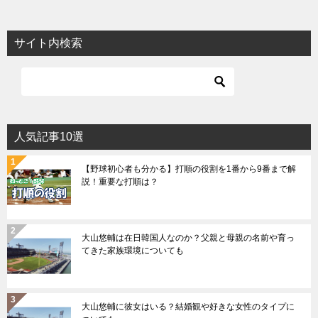
サイト内検索
人気記事10選
【野球初心者も分かる】打順の役割を1番から9番まで解
説！重要な打順は？
大山悠輔は在日韓国人なのか？父親と母親の名前や育っ
てきた家族環境についても
大山悠輔に彼女はいる？結婚観や好きな女性のタイプに