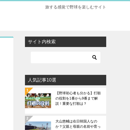
旅する感覚で野球を楽しむサイト
サイト内検索
人気記事10選
【野球初心者も分かる】打順
の役割を1番から9番まで解
説！重要な打順は？
大山悠輔は在日韓国人なの
か？父親と母親の名前や育っ