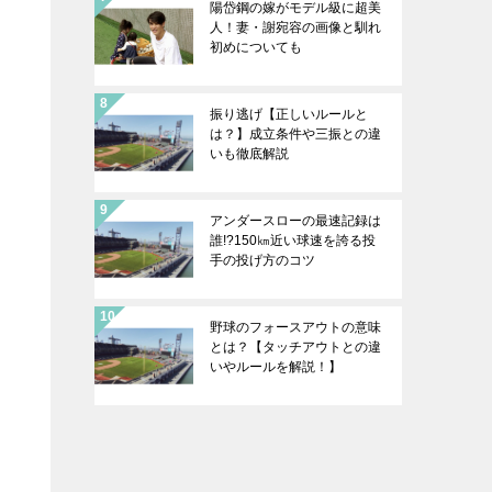
陽岱鋼の嫁がモデル級に超美
人！妻・謝宛容の画像と馴れ
初めについても
振り逃げ【正しいルールと
は？】成立条件や三振との違
いも徹底解説
アンダースローの最速記録は
誰!?150㎞近い球速を誇る投
手の投げ方のコツ
野球のフォースアウトの意味
とは？【タッチアウトとの違
いやルールを解説！】