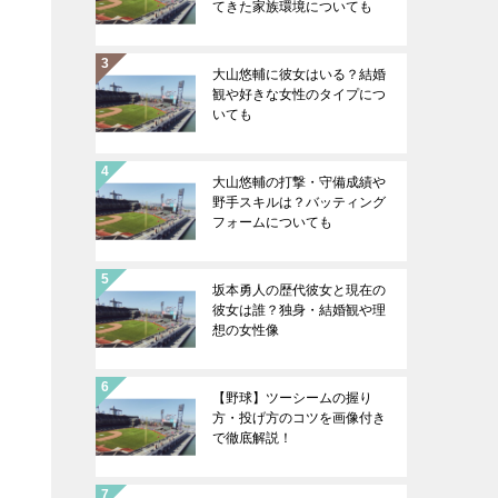
てきた家族環境についても
大山悠輔に彼女はいる？結婚
観や好きな女性のタイプにつ
いても
大山悠輔の打撃・守備成績や
野手スキルは？バッティング
フォームについても
坂本勇人の歴代彼女と現在の
彼女は誰？独身・結婚観や理
想の女性像
【野球】ツーシームの握り
方・投げ方のコツを画像付き
で徹底解説！