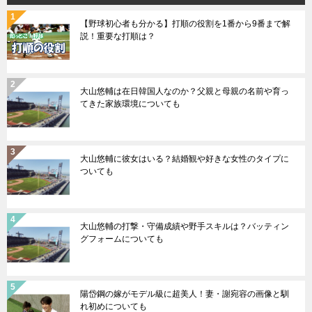
【野球初心者も分かる】打順の役割を1番から9番まで解
説！重要な打順は？
大山悠輔は在日韓国人なのか？父親と母親の名前や育っ
てきた家族環境についても
大山悠輔に彼女はいる？結婚観や好きな女性のタイプに
ついても
大山悠輔の打撃・守備成績や野手スキルは？バッティン
グフォームについても
陽岱鋼の嫁がモデル級に超美人！妻・謝宛容の画像と馴
れ初めについても