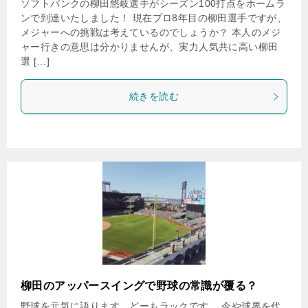
ソフトバンクの柳田悠岐選手がシーズン100打点をホームラ
ンで到達いたしました！ 現在プロ8年目の柳田選手ですが、
メジャーへの挑戦は考えているのでしょうか？ 本人のメジ
ャー行きの意思は分かりませんが、実力人気共に高い柳田
選 […]
続きを読む
柳田のアッパースイングで野球の常識が覆る？
野球を元気に語ります。どーもラックです。 今や球界を代