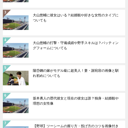
大山悠輔に彼女はいる？結婚観や好きな女性のタイプに
ついても
大山悠輔の打撃・守備成績や野手スキルは？バッティン
グフォームについても
陽岱鋼の嫁がモデル級に超美人！妻・謝宛容の画像と馴
れ初めについても
坂本勇人の歴代彼女と現在の彼女は誰？独身・結婚観や
理想の女性像
【野球】ツーシームの握り方・投げ方のコツを画像付き