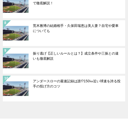
で徹底解説！
荒木雅博の結婚相手・久保田瑞恵は美人妻？自宅や愛車
についても
振り逃げ【正しいルールとは？】成立条件や三振との違
いも徹底解説
アンダースローの最速記録は誰!?150㎞近い球速を誇る投
手の投げ方のコツ