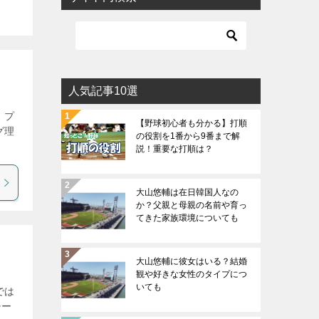
人気記事10選
、プ
【野球初心者も分かる】打順
グ理
の役割を1番から9番まで解
説！重要な打順は？
大山悠輔は在日韓国人なの
か？父親と母親の名前や育っ
てきた家族環境についても
大山悠輔に彼女はいる？結婚
観や好きな女性のタイプにつ
いても
では
チー