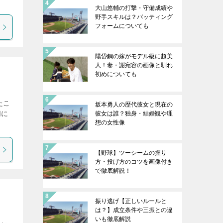
大山悠輔の打撃・守備成績や
野手スキルは？バッティング
フォームについても
陽岱鋼の嫁がモデル級に超美
人！妻・謝宛容の画像と馴れ
初めについても
たこ
坂本勇人の歴代彼女と現在の
切に
彼女は誰？独身・結婚観や理
想の女性像
【野球】ツーシームの握り
方・投げ方のコツを画像付き
で徹底解説！
振り逃げ【正しいルールと
は？】成立条件や三振との違
いも徹底解説