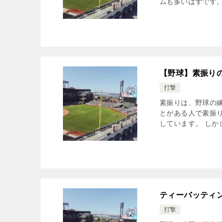
ムも多いはずです。
【野球】素振り
打撃
素振りは、野球の
とがある人で素振
しています。 しか
ティーバッティ
打撃