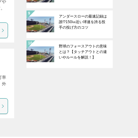
グや
す。
アンダースローの最速記録は
誰!?150㎞近い球速を誇る投
手の投げ方のコツ
野球のフォースアウトの意味
とは？【タッチアウトとの違
いやルールを解説！】
打率
、外