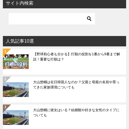
サイト内検索
人気記事10選
【野球初心者も分かる】打順の役割を1番から9番まで解
説！重要な打順は？
大山悠輔は在日韓国人なのか？父親と母親の名前や育っ
てきた家族環境についても
大山悠輔に彼女はいる？結婚観や好きな女性のタイプに
ついても