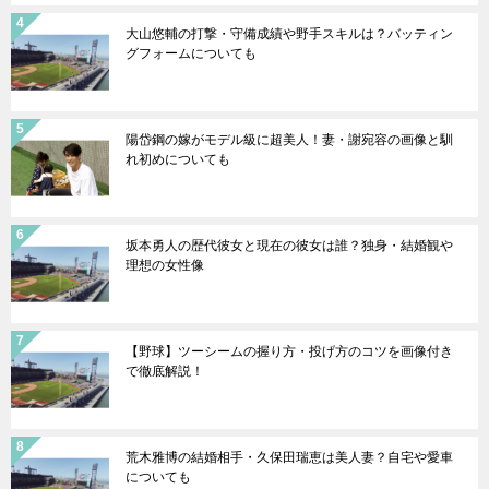
大山悠輔の打撃・守備成績や野手スキルは？バッティン
グフォームについても
陽岱鋼の嫁がモデル級に超美人！妻・謝宛容の画像と馴
れ初めについても
坂本勇人の歴代彼女と現在の彼女は誰？独身・結婚観や
理想の女性像
【野球】ツーシームの握り方・投げ方のコツを画像付き
で徹底解説！
荒木雅博の結婚相手・久保田瑞恵は美人妻？自宅や愛車
についても