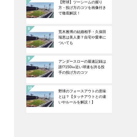
【野球】ツーシームの握り
方・投げ方のコツを画像付き
で徹底解説！
荒木雅博の結婚相手・久保田
瑞恵は美人妻？自宅や愛車に
ついても
アンダースローの最速記録は
誰!?150㎞近い球速を誇る投
手の投げ方のコツ
野球のフォースアウトの意味
とは？【タッチアウトとの違
いやルールを解説！】