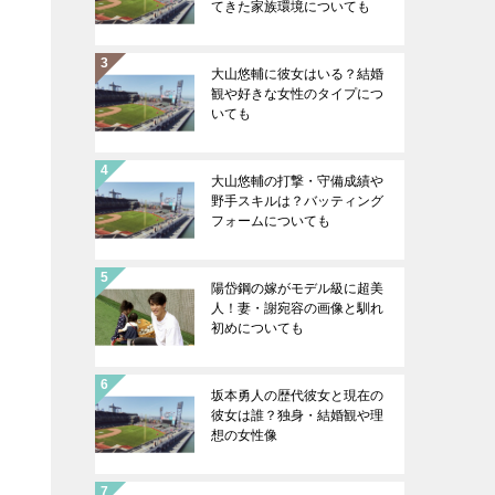
てきた家族環境についても
大山悠輔に彼女はいる？結婚
観や好きな女性のタイプにつ
いても
大山悠輔の打撃・守備成績や
野手スキルは？バッティング
フォームについても
陽岱鋼の嫁がモデル級に超美
人！妻・謝宛容の画像と馴れ
初めについても
坂本勇人の歴代彼女と現在の
彼女は誰？独身・結婚観や理
想の女性像