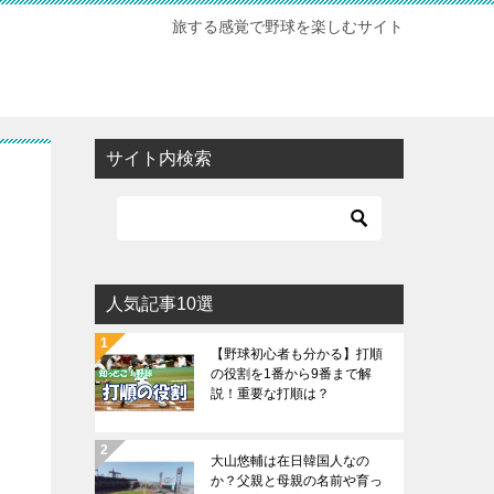
旅する感覚で野球を楽しむサイト
サイト内検索
人気記事10選
【野球初心者も分かる】打順
の役割を1番から9番まで解
説！重要な打順は？
大山悠輔は在日韓国人なの
か？父親と母親の名前や育っ