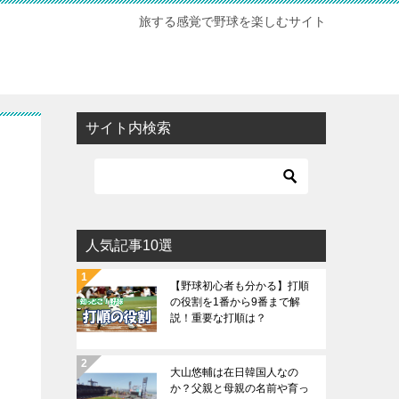
旅する感覚で野球を楽しむサイト
サイト内検索
人気記事10選
【野球初心者も分かる】打順
の役割を1番から9番まで解
説！重要な打順は？
大山悠輔は在日韓国人なの
か？父親と母親の名前や育っ