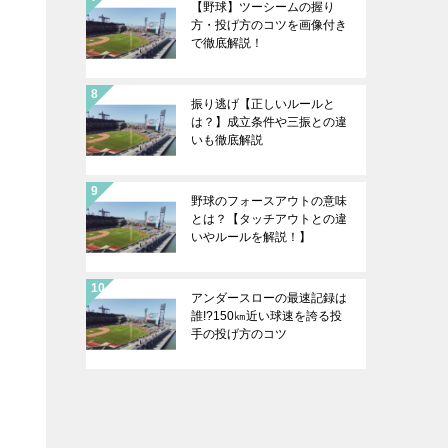
【野球】ツーシームの握り
方・投げ方のコツを画像付き
で徹底解説！
振り逃げ【正しいルールと
は？】成立条件や三振との違
いも徹底解説
野球のフォースアウトの意味
とは？【タッチアウトとの違
いやルールを解説！】
アンダースローの最速記録は
誰!?150㎞近い球速を誇る投
手の投げ方のコツ