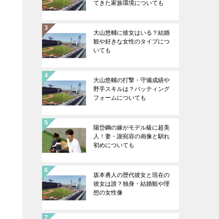
てきた家族環境についても
大山悠輔に彼女はいる？結婚
観や好きな女性のタイプにつ
いても
大山悠輔の打撃・守備成績や
野手スキルは？バッティング
フォームについても
陽岱鋼の嫁がモデル級に超美
人！妻・謝宛容の画像と馴れ
初めについても
坂本勇人の歴代彼女と現在の
彼女は誰？独身・結婚観や理
想の女性像