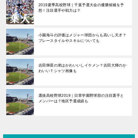
2019夏季高校野球｜千葉予選大会の優勝候補を予
想！注目選手や戦力は？
小園海斗の評価はメジャー球団からも高いし天才？
プレースタイルやスキルについても
吉田輝星の弟はかわいいしイケメン？吉田大輝のか
わいいＴシャツ画像も
選抜高校野球2019｜日章学園野球部の注目選手と
メンバーは？地区予選成績も