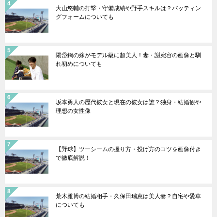
大山悠輔の打撃・守備成績や野手スキルは？バッティン
グフォームについても
陽岱鋼の嫁がモデル級に超美人！妻・謝宛容の画像と馴
れ初めについても
坂本勇人の歴代彼女と現在の彼女は誰？独身・結婚観や
理想の女性像
【野球】ツーシームの握り方・投げ方のコツを画像付き
で徹底解説！
荒木雅博の結婚相手・久保田瑞恵は美人妻？自宅や愛車
についても