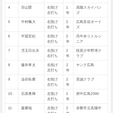
4
宗山塁
右投げ
1
高陽スカイバン
左打ち
年
ズ
5
中村楓大
右投げ
2
広島安佐ボーイ
右打ち
年
ズ
6
中冨宏紀
右投げ
2
呉中央リトルシ
右打ち
年
ニア
7
児玉日出夫
右投げ
2
段原少年野球ク
右打ち
年
ラブ
8
藤井孝太
右投げ
2
ヤング広島
左打ち
年
9
澁谷拓磨
右投げ
2
至誠クラブ
左打ち
年
10
石原勇輝
左投げ
2
府中広島2000
左打ち
年
11
森勝哉
左投げ
2
赤磐市立高陽中