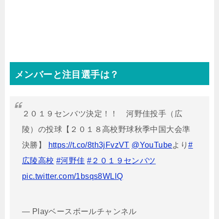
メンバーと注目選手は？
２０１９センバツ決定！！ 河野佳投手（広
陵）の投球【２０１８高校野球秋季中国大会準
決勝】
https://t.co/8th3jFvzVT
@YouTube
より
#
広陵高校
#河野佳
#２０１９センバツ
pic.twitter.com/1bsqs8WLlQ
— Playベースボールチャンネル