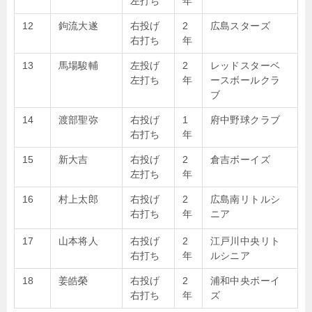
左打ち
年
12
鉤流大遂
右投げ
2
広島スターズ
右打ち
年
13
馬場駿輔
左投げ
2
レッドスターベ
左打ち
年
ースボールクラ
ブ
14
渡部聖弥
右投げ
1
府中野球クラブ
右打ち
年
15
新大吉
右投げ
2
倉吉ボーイズ
左打ち
年
16
村上太郎
右投げ
2
広島南リトルシ
右打ち
年
ニア
17
山本将人
右投げ
2
江戸川中央リト
右打ち
年
ルシニア
18
姜皓榮
右投げ
2
浦和中央ボーイ
右打ち
年
ズ