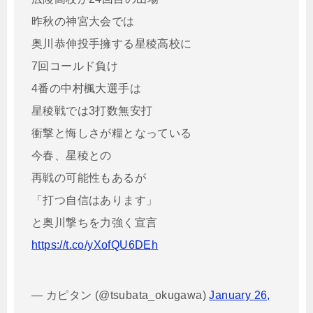
昨秋の神宮大会では
奥川恭伸投手擁する星稜高校に
7回コールド負け
4番の中村楓大選手は
星稜戦では3打数無安打
衝撃と悔しさが糧となっている
今春、星稜との
再戦の可能性もあるが
「打つ自信はあります」
と奥川撃ちを力強く宣言
https://t.co/yXofQU6DEh
— カピタン (@tsubata_okugawa)
January 26,