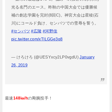
光る名門のエース。昨秋の中国大会では優勝候
補の創志学園を完封(8回C)。神宮大会は星稜(石
川)にコールド負け、センバツでの雪辱を誓う。
#センバツ
#広陵
#河野佳
pic.twitter.com/xTlLGGe3q8
— けろけろ (@UESYxcy2LP0vgdU)
January
26, 2019
最速
148㎞/h
の剛腕投手！