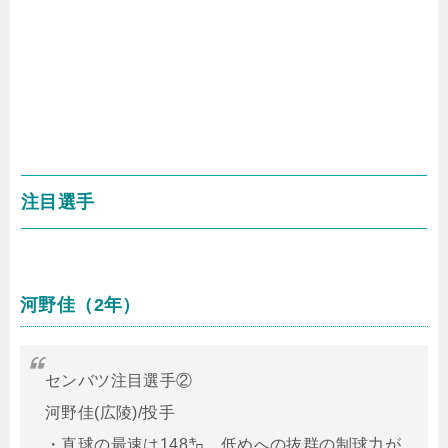
注目選手
河野佳（2年）
センバツ注目選手②
河野佳(広陵)/投手
・直球の最速は148㌔。低めへの抜群の制球力が