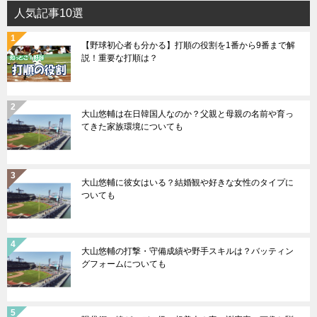
人気記事10選
【野球初心者も分かる】打順の役割を1番から9番まで解
説！重要な打順は？
大山悠輔は在日韓国人なのか？父親と母親の名前や育っ
てきた家族環境についても
大山悠輔に彼女はいる？結婚観や好きな女性のタイプに
ついても
大山悠輔の打撃・守備成績や野手スキルは？バッティン
グフォームについても