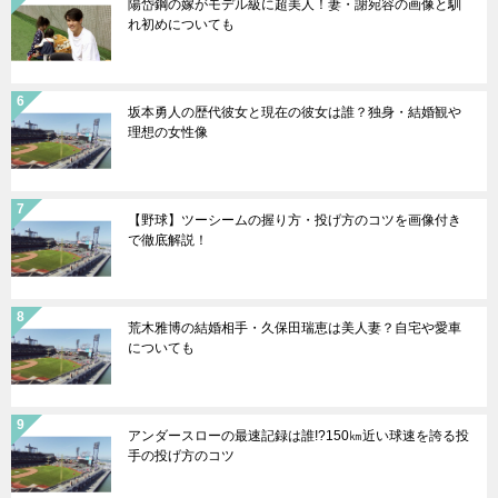
陽岱鋼の嫁がモデル級に超美人！妻・謝宛容の画像と馴
れ初めについても
坂本勇人の歴代彼女と現在の彼女は誰？独身・結婚観や
理想の女性像
【野球】ツーシームの握り方・投げ方のコツを画像付き
で徹底解説！
荒木雅博の結婚相手・久保田瑞恵は美人妻？自宅や愛車
についても
アンダースローの最速記録は誰!?150㎞近い球速を誇る投
手の投げ方のコツ